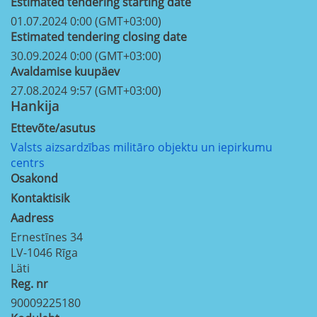
Estimated tendering starting date
01.07.2024 0:00 (GMT+03:00)
Estimated tendering closing date
30.09.2024 0:00 (GMT+03:00)
Avaldamise kuupäev
27.08.2024 9:57 (GMT+03:00)
Hankija
Ettevõte/asutus
Valsts aizsardzības militāro objektu un iepirkumu
centrs
Osakond
Kontaktisik
Aadress
Ernestīnes 34
LV-1046
Rīga
Läti
Reg. nr
90009225180