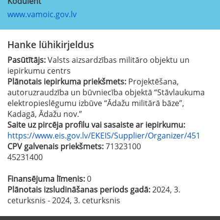
Koduleht
www.vamoic.gov.lv
Hanke lühikirjeldus
Pasūtītājs:
Valsts aizsardzības militāro objektu un
iepirkumu centrs
Plānotais iepirkuma priekšmets:
Projektēšana,
autoruzraudzība un būvniecība objektā “Stāvlaukuma
elektropieslēgumu izbūve “Ādažu militārā bāze”,
Kadagā, Ādažu nov.”
Saite uz pircēja profilu vai sasaiste ar iepirkumu:
https://www.eis.gov.lv/EKEIS/Supplier/Organizer/451
CPV galvenais priekšmets:
71323100
45231400
Finansējuma līmenis:
0
Plānotais izsludināšanas periods gadā:
2024, 3.
ceturksnis - 2024, 3. ceturksnis