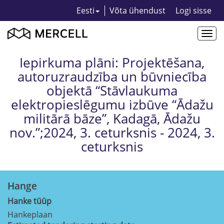
Eesti
Võta ühendust
Logi sisse
Togg
navi
Iepirkuma plāni: Projektēšana,
autoruzraudzība un būvniecība
objektā “Stāvlaukuma
elektropieslēgumu izbūve “Ādažu
militārā bāze”, Kadagā, Ādažu
nov.”;2024, 3. ceturksnis - 2024, 3.
ceturksnis
Hange
Hanke tüüp
Hankeplaan