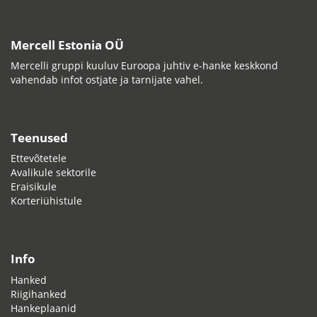
Mercell Estonia OÜ
Mercelli gruppi kuuluv Euroopa juhtiv e-hanke keskkond
vahendab infot ostjate ja tarnijate vahel.
Teenused
Ettevõtetele
Avalikule sektorile
Eraisikule
Korteriühistule
Info
Hanked
Riigihanked
Hankeplaanid