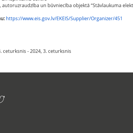
, autoruzraudzība un būvniecība objektā “Stāvlaukuma elekt
mu:
https://www.eis.gov.lv/EKEIS/Supplier/Organizer/451
. ceturksnis - 2024, 3. ceturksnis