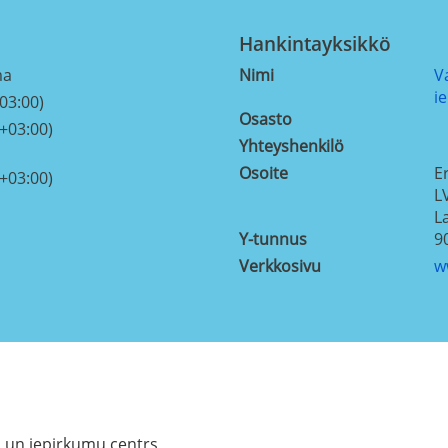
Hankintayksikkö
ma
Nimi
V
i
03:00)
Osasto
+03:00)
Yhteyshenkilö
Osoite
E
+03:00)
L
L
Y-tunnus
9
Verkkosivu
w
u un iepirkumu centrs