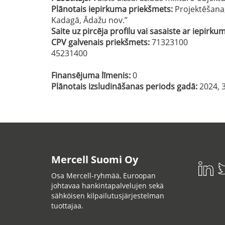
Plānotais iepirkuma priekšmets:
Projektēšana
Kadagā, Ādažu nov.”
Saite uz pircēja profilu vai sasaiste ar iepirku
CPV galvenais priekšmets:
71323100
45231400
Finansējuma līmenis:
0
Plānotais izsludināšanas periods gadā:
2024, 3
Mercell Suomi Oy
Osa Mercell-ryhmää, Euroopan
johtavaa hankintapalvelujen sekä
sähköisen kilpailutusjärjestelman
tuottajaa.