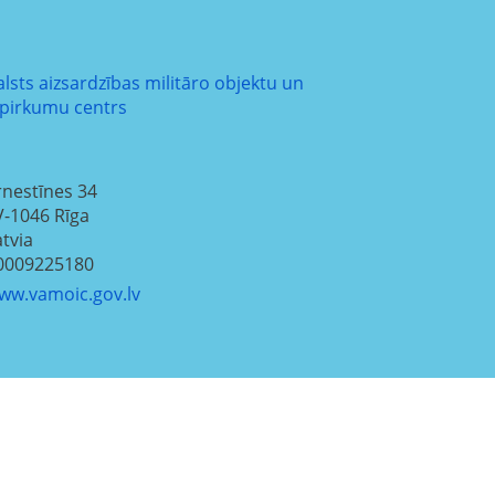
alsts aizsardzības militāro objektu un
epirkumu centrs
rnestīnes 34
V-1046
Rīga
atvia
0009225180
ww.vamoic.gov.lv