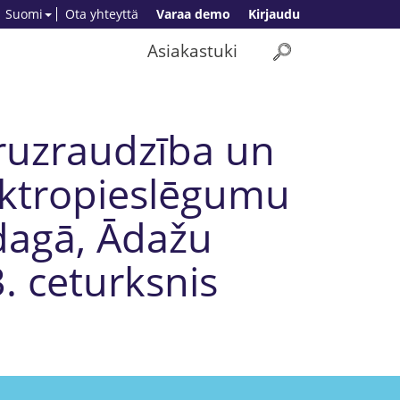
Suomi
Ota yhteyttä
Varaa demo
Kirjaudu
Asiakastuki
oruzraudzība un
ektropieslēgumu
adagā, Ādažu
3. ceturksnis