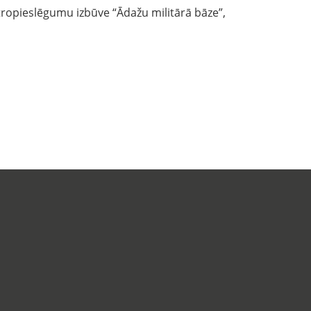
ropieslēgumu izbūve “Ādažu militārā bāze”,