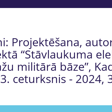
i: Projektēšana, aut
ektā “Stāvlaukuma el
žu militārā bāze”, K
3. ceturksnis - 2024, 