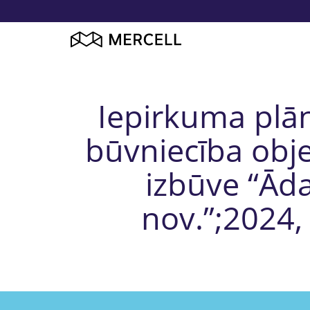
Iepirkuma plān
būvniecība obj
izbūve “Āda
nov.”;2024, 