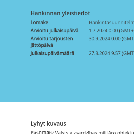
Hankinnan yleistiedot
Lomake
Hankintasuunnitel
Arvioitu julkaisupäivä
1.7.2024 0.00 (GMT+
Arvioitu tarjousten
30.9.2024 0.00 (GMT
jättöpäivä
Julkaisupäivämäärä
27.8.2024 9.57 (GMT
Lyhyt kuvaus
Pasūtītājs:
Valsts aizsardzības militāro objekt