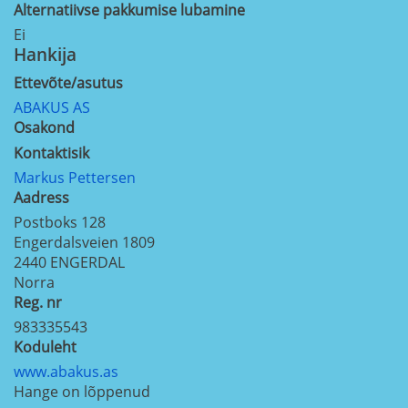
Alternatiivse pakkumise lubamine
Ei
Hankija
Ettevõte/asutus
ABAKUS AS
Osakond
Kontaktisik
Markus Pettersen
Aadress
Postboks 128
Engerdalsveien 1809
2440
ENGERDAL
Norra
Reg. nr
983335543
Koduleht
www.abakus.as
Hange on lõppenud