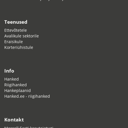
Teenused
Ettevõtetele
Avalikule sektorile
Eraisikule
Korteriühistule
Info
Hanked
Riigihanked
Hankeplaanid
Hanked.ee - riigihanked
Kontakt