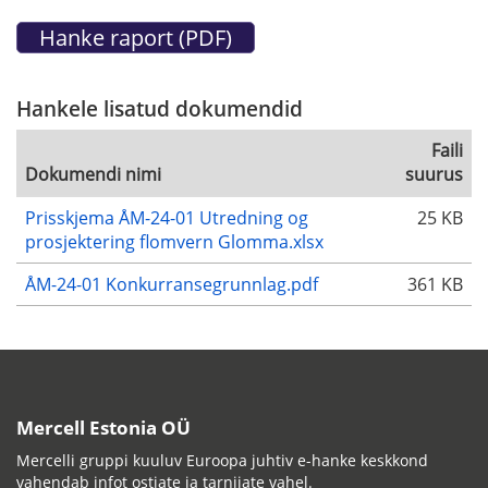
Hankele lisatud dokumendid
Faili
Dokumendi nimi
suurus
Prisskjema ÅM-24-01 Utredning og
25 KB
prosjektering flomvern Glomma.xlsx
ÅM-24-01 Konkurransegrunnlag.pdf
361 KB
Mercell Estonia OÜ
Mercelli gruppi kuuluv Euroopa juhtiv e-hanke keskkond
vahendab infot ostjate ja tarnijate vahel.