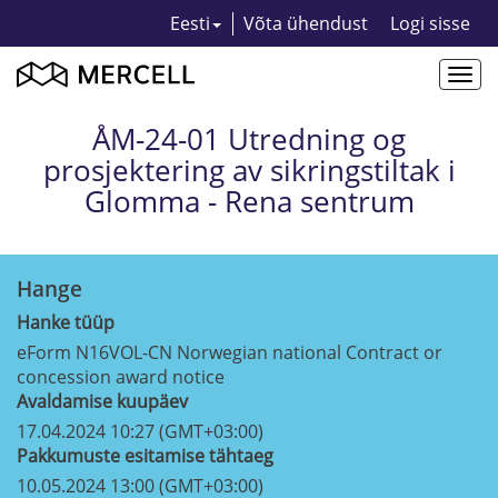
Eesti
Võta ühendust
Logi sisse
Togg
navi
ÅM-24-01 Utredning og
prosjektering av sikringstiltak i
Glomma - Rena sentrum
Hange
Hanke tüüp
eForm N16VOL-CN Norwegian national Contract or
concession award notice
Avaldamise kuupäev
17.04.2024 10:27 (GMT+03:00)
Pakkumuste esitamise tähtaeg
10.05.2024 13:00 (GMT+03:00)