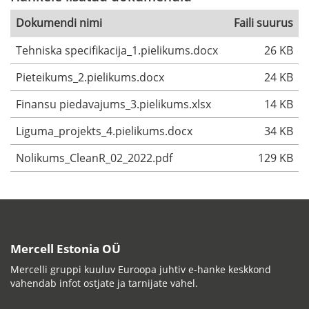
Dokumendi nimi
Faili suurus
Tehniska specifikacija_1.pielikums.docx
26 KB
Pieteikums_2.pielikums.docx
24 KB
Finansu piedavajums_3.pielikums.xlsx
14 KB
Liguma_projekts_4.pielikums.docx
34 KB
Nolikums_CleanR_02_2022.pdf
129 KB
Mercell Estonia OÜ
Mercelli gruppi kuuluv Euroopa juhtiv e-hanke keskkond
vahendab infot ostjate ja tarnijate vahel.