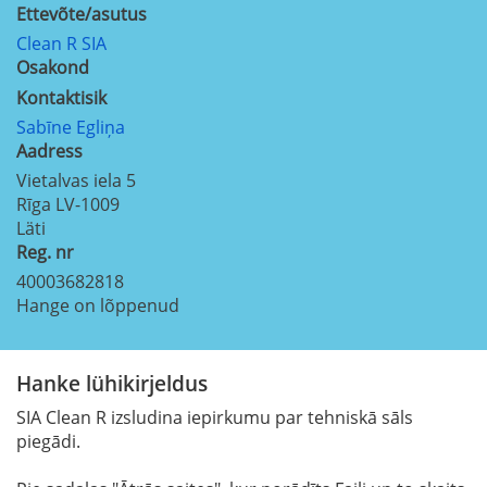
Ettevõte/asutus
Clean R SIA
Osakond
Kontaktisik
Sabīne Egliņa
Aadress
Vietalvas iela 5
Rīga
LV-1009
Läti
Reg. nr
40003682818
Hange on lõppenud
Hanke lühikirjeldus
SIA Clean R izsludina iepirkumu par tehniskā sāls
piegādi.