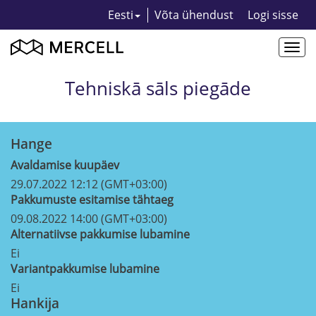
Eesti
Võta ühendust
Logi sisse
Togg
navi
Tehniskā sāls piegāde
Hange
Avaldamise kuupäev
29.07.2022 12:12 (GMT+03:00)
Pakkumuste esitamise tähtaeg
09.08.2022 14:00 (GMT+03:00)
Alternatiivse pakkumise lubamine
Ei
Variantpakkumise lubamine
Ei
Hankija