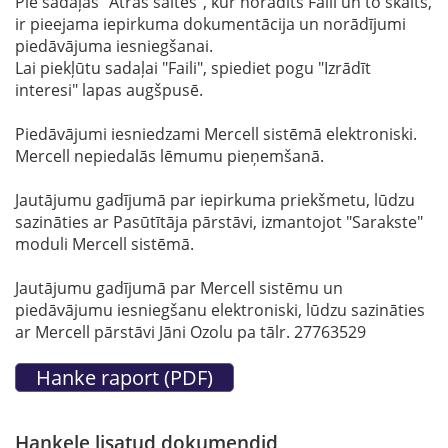
Pie sadaļas "Ātrās saites", kur norādīts Faili un to skaits,
ir pieejama iepirkuma dokumentācija un norādījumi
piedāvājuma iesniegšanai.
Lai piekļūtu sadaļai "Faili", spiediet pogu "Izrādīt
interesi" lapas augšpusē.
Piedāvājumi iesniedzami Mercell sistēmā elektroniski.
Mercell nepiedalās lēmumu pieņemšanā.
Jautājumu gadījumā par iepirkuma priekšmetu, lūdzu
sazināties ar Pasūtītāja pārstāvi, izmantojot "Sarakste"
moduli Mercell sistēmā.
Jautājumu gadījumā par Mercell sistēmu un
piedāvājumu iesniegšanu elektroniski, lūdzu sazināties
ar Mercell pārstāvi Jāni Ozolu pa tālr. 27763529
Hankele lisatud dokumendid