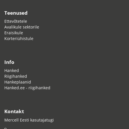
Teenused
Ettevõtetele
Avalikule sektorile
Eraisikule
Korteriühistule
Info
Hanked
Riigihanked
Hankeplaanid
Hanked.ee - riigihanked
Kontakt
Mercell Eesti kasutajatugi