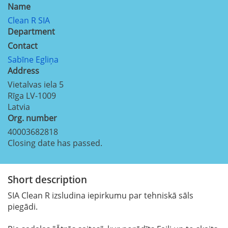
Name
Clean R SIA
Department
Contact
Sabīne Egliņa
Address
Vietalvas iela 5
Rīga
LV-1009
Latvia
Org. number
40003682818
Closing date has passed.
Short description
SIA Clean R izsludina iepirkumu par tehniskā sāls
piegādi.