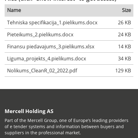
Name
Size
Tehniska specifikacija_1.pielikums.docx
26 KB
Pieteikums_2.pielikums.docx
24 KB
Finansu piedavajums_3.pielikums.xlsx
14 KB
Liguma_projekts_4.pielikums.docx
34 KB
Nolikums_CleanR_02_2022.pdf
129 KB
Mercell Holding AS
Part of the Mercell Group, one of Europe’s leading providers
of e tender systems and information between buyers and
suppliers in the professional market.