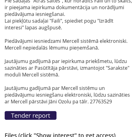
Pie sadaļas "Ātrās saites", kur norādīts Faili un to skaits,
ir pieejama iepirkuma dokumentācija un norādījumi
piedāvājuma iesniegšanai.
Lai piekļūtu sadaļai "Faili", spiediet pogu "Izrādīt
interesi" lapas augšpusē.
Piedāvājumi iesniedzami Mercell sistēmā elektroniski.
Mercell nepiedalās lēmumu pieņemšanā.
Jautājumu gadījumā par iepirkuma priekšmetu, lūdzu
sazināties ar Pasūtītāja pārstāvi, izmantojot "Sarakste"
moduli Mercell sistēmā.
Jautājumu gadījumā par Mercell sistēmu un
piedāvājumu iesniegšanu elektroniski, lūdzu sazināties
ar Mercell pārstāvi Jāni Ozolu pa tālr. 27763529
Files (click "Show interest" to get access)