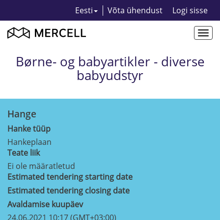
Eesti
Võta ühendust
Logi sisse
Togg
navi
Børne- og babyartikler - diverse
babyudstyr
Hange
Hanke tüüp
Hankeplaan
Teate liik
Ei ole määratletud
Estimated tendering starting date
Estimated tendering closing date
Avaldamise kuupäev
24.06.2021 10:17 (GMT+03:00)