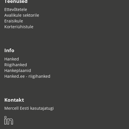
Teenused
Ettevõtetele
Avalikule sektorile
Eraisikule
Korteriühistule
Info
Hanked
Riigihanked
Hankeplaanid
Hanked.ee - riigihanked
Kontakt
Mercell Eesti kasutajatugi