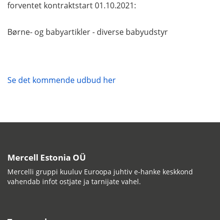
forventet kontraktstart 01.10.2021:
Børne- og babyartikler - diverse babyudstyr
Se det kommende udbud her
Mercell Estonia OÜ
Mercelli gruppi kuuluv Euroopa juhtiv e-hanke keskkond
vahendab infot ostjate ja tarnijate vahel.