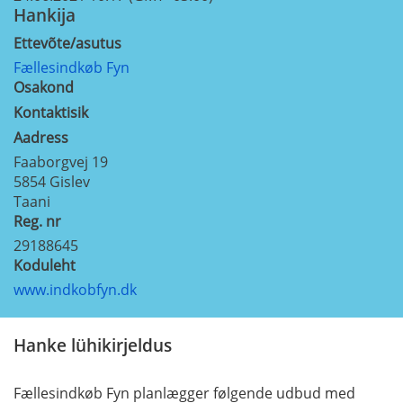
Hankija
Ettevõte/asutus
Fællesindkøb Fyn
Osakond
Kontaktisik
Aadress
Faaborgvej 19
5854
Gislev
Taani
Reg. nr
29188645
Koduleht
www.indkobfyn.dk
Hanke lühikirjeldus
Fællesindkøb Fyn planlægger følgende udbud med