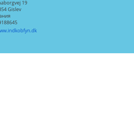
aaborgvej 19
854
Gislev
ания
9188645
ww.indkobfyn.dk