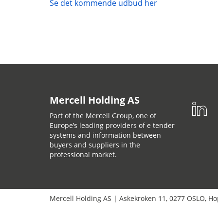
Se det kommende udbud her
Mercell Holding AS
Part of the Mercell Group, one of
Europe’s leading providers of e tender
systems and information between
buyers and suppliers in the
professional market.
Mercell Holding AS
|
Askekroken 11
,
0277
OSLO
,
Но