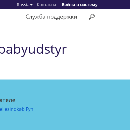
Russia
Kонтакты
Bойти в систему
Служба поддержки
 babyudstyr
ателе
ællesindkøb Fyn