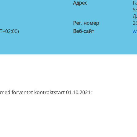
Aдрес
F
5
Д
Рег. номер
2
T+02:00)
Веб-сайт
w
med forventet kontraktstart 01.10.2021: