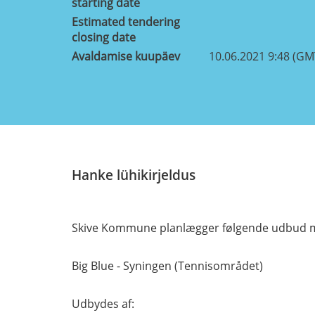
starting date
Estimated tendering
closing date
Avaldamise kuupäev
10.06.2021 9:48 (GM
Hanke lühikirjeldus
Skive Kommune planlægger følgende udbud med 
Big Blue - Syningen (Tennisområdet)
Udbydes af: