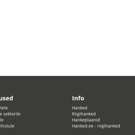
used
Info
tele
Hanked
e sektorile
Riigihanked
le
Hankeplaanid
ühistule
Hanked.ee - riigihanked