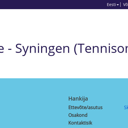
Eesti
Võ
e - Syningen (Tennis
Hankija
Ettevõte/asutus
S
Osakond
Kontaktisik