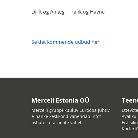
Drift og Anlæg - Trafik og Havne
Se det kommende udbud her
Mercell Estonia OÜ
Teen
Mercelli gruppi kuuluv Euroopa juhtiv
Ettevõte
e-hanke keskkond vahendab infot
Avalikul
ostjate ja tarnijate vahel.
Eraisiku
Korteri