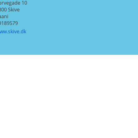
orvegade 10
800
Skive
aani
9189579
ww.skive.dk