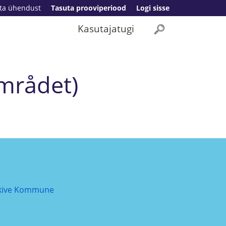
ta ühendust
Tasuta prooviperiood
Logi sisse
Kasutajatugi
området)
kive Kommune