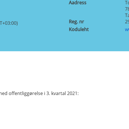
Aadress
T
7
T
Reg. nr
2
T+03:00)
Koduleht
w
offentliggørelse i 3. kvartal 2021: