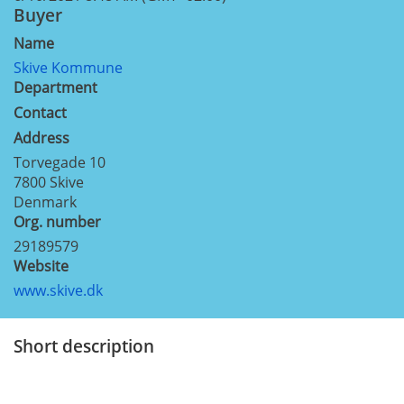
Buyer
Name
Skive Kommune
Department
Contact
Address
Torvegade 10
7800
Skive
Denmark
Org. number
29189579
Website
www.skive.dk
Short description