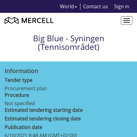
World
Contact us
Sign in
Togg
navi
Big Blue - Syningen
(Tennisområdet)
Information
Tender type
Procurement plan
Procedure
Not specified
Estimated tendering starting date
Estimated tendering closing date
Publication date
6/10/2021 8:48 AM (GMT+02:00)