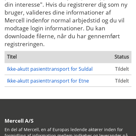
din interesse". Hvis du registrerer dig som ny
bruger, valideres dine informationer af
Mercell indenfor normal arbjedstid og du vil
modtage login informationer. Du kan
downloade filerne, når du har gennemført
registreringen.
Titel
Status
Ikke-akutt pasienttransport for Suldal
Tildelt
Ikke-akutt pasienttransport for Etne
Tildelt
Mercell A/S
En del af Mercell, en af Europas ledende aktører inden for
formidling af information mellem indkøber og leverandør på