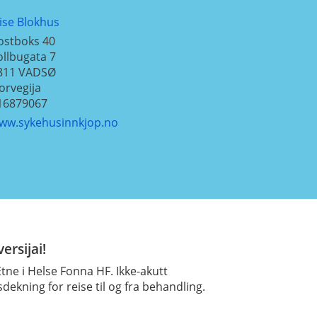
lise Blokhus
ostboks 40
ollbugata 7
811
VADSØ
orvegija
16879067
ww.sykehusinnkjop.no
ersijai!
tne i Helse Fonna HF. Ikke-akutt
sdekning for reise til og fra behandling.