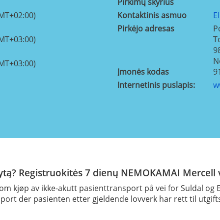
Pirkimų skyrius
GMT+02:00)
Kontaktinis asmuo
E
Pirkėjo adresas
P
GMT+03:00)
T
9
N
GMT+03:00)
Įmonės kodas
9
Internetinis puslapis:
w
rytą? Registruokitės 7 dienų NEMOKAMAI Mercell v
m kjøp av ikke-akutt pasienttransport på vei for Suldal og E
port der pasienten etter gjeldende lovverk har rett til utgift