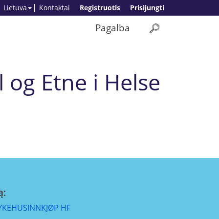
Lietuva
Kontaktai
Registruotis
Prisijungti
Pagalba
l og Etne i Helse
ą:
YKEHUSINNKJØP HF