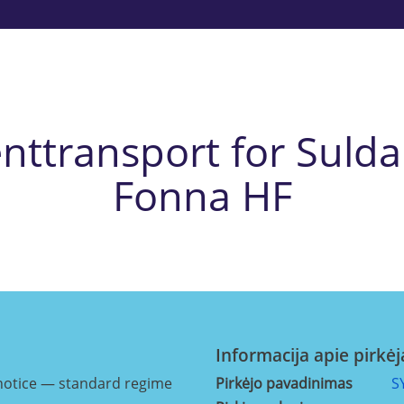
nttransport for Sulda
Fonna HF
Informacija apie pirkėj
notice — standard regime
Pirkėjo pavadinimas
S