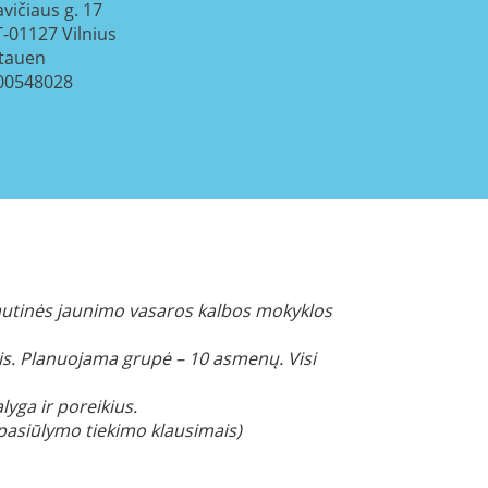
avičiaus g. 17
T-01127
Vilnius
itauen
00548028
utinės jaunimo vasaros kalbos mokyklos
ais. Planuojama grupė – 10 asmenų. Visi
lyga ir poreikius.
 pasiūlymo tiekimo klausimais)