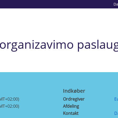
D
 organizavimo paslau
Indkøber
GMT+02:00)
Ordregiver
E
GMT+02:00)
Afdeling
Kontakt
D