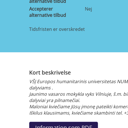
alternative tilbud
Accepterer
Nej
alternative tilbud
Tidsfristen er overskredet
Kort beskrivelse
VŠĮ Europos humanitarinis universitetas
NUMA
dalyviams .
Jaunimo vasaros mokykla vyks Vilniuje, š.m. b
dalyviai yra pilnamečiai.
Maloniai kviečiame Jūsų įmonę pateikti komercin
Iškilus klausimams, kviečiame skambinti tel. 