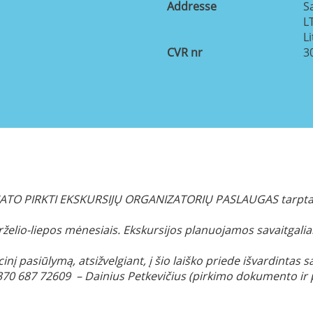
Addresse
S
L
L
CVR nr
3
TO PIRKTI EKSKURSIJŲ ORGANIZATORIŲ PASLAUGAS
tarpta
irželio-liepos mėnesiais. Ekskursijos planuojamos savaitgali
į pasiūlymą, atsižvelgiant, į šio laiško priede išvardintas sa
+370 687 72609 – Dainius Petkevičius (pirkimo dokumento ir