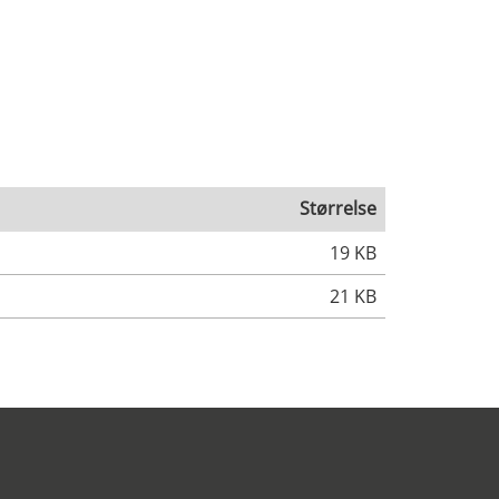
Størrelse
19 KB
21 KB