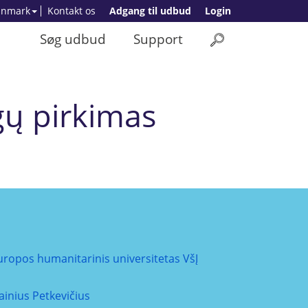
anmark
Kontakt os
Adgang til udbud
Login
Søg udbud
Support
gų pirkimas
uropos humanitarinis universitetas VšĮ
ainius Petkevičius