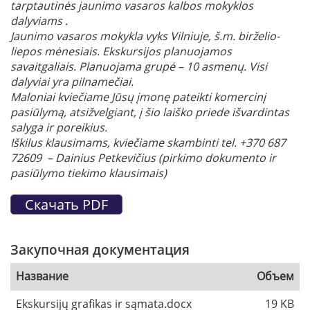
tarptautinės jaunimo vasaros kalbos mokyklos
dalyviams .
Jaunimo vasaros mokykla vyks Vilniuje, š.m. birželio-
liepos mėnesiais. Ekskursijos planuojamos
savaitgaliais. Planuojama grupė – 10 asmenų. Visi
dalyviai yra pilnamečiai.
Maloniai kviečiame Jūsų įmonę pateikti komercinį
pasiūlymą, atsižvelgiant, į šio laiško priede išvardintas
salyga ir poreikius.
Iškilus klausimams, kviečiame skambinti tel. +370 687
72609 – Dainius Petkevičius (pirkimo dokumento ir
pasiūlymo tiekimo klausimais)
Закупочная документация
Название
Объем
Ekskursijų grafikas ir sąmata.docx
19 KB