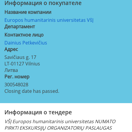
Информация о покупателе
Название компании
Europos humanitarinis universitetas VšĮ
Департамент
Контактное лицо
Dainius Petkevičius
Aдрес
Savičiaus g. 17
LT-01127
Vilnius
Литва
Рег. номер
300548028
Closing date has passed.
Информация о тендере
VŠĮ Europos humanitarinis universitetas
NUMATO
PIRKTI EKSKURSIJŲ ORGANIZATORIŲ PASLAUGAS