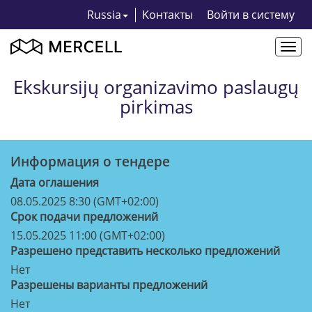
Russia
Kонтакты
Bойти в систему
Togg
navi
Ekskursijų organizavimo paslaugų
pirkimas
Информация о тендерe
Дата оглашения
08.05.2025 8:30 (GMT+02:00)
Срок подачи предложений
15.05.2025 11:00 (GMT+02:00)
Разрешено представить несколько предложений
Нет
Разрешены варианты предложений
Нет