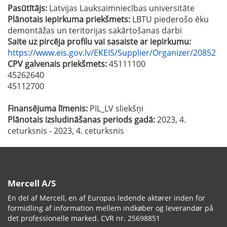
Pasūtītājs:
Latvijas Lauksaimniecības universitāte
Plānotais iepirkuma priekšmets:
LBTU piederošo ēku
demontāžas un teritorijas sakārtošanas darbi
Saite uz pircēja profilu vai sasaiste ar iepirkumu:
https://www.eis.gov.lv/EKEIS/Supplier/Organizer/20852
CPV galvenais priekšmets:
45111100
45262640
45112700
Finansējuma līmenis:
PIL_LV sliekšņi
Plānotais izsludināšanas periods gadā:
2023, 4.
ceturksnis - 2023, 4. ceturksnis
Mercell A/S
En del af Mercell, en af Europas ledende aktører inden for
formidling af information mellem indkøber og leverandør på
det professionelle marked. CVR nr. 25698851