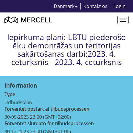
Danmark
Kontakt os
Login
Togg
navi
Iepirkuma plāni: LBTU piederošo
ēku demontāžas un teritorijas
sakārtošanas darbi;2023, 4.
ceturksnis - 2023, 4. ceturksnis
Information
Type
Udbudsplan
Forventet opstart af tilbudsprocessen
30-09-2023 23:00 (GMT+02:00)
Forventet slutdato for tilbudsprocessen
30-12-2023 23:00 (GMT+01:00)