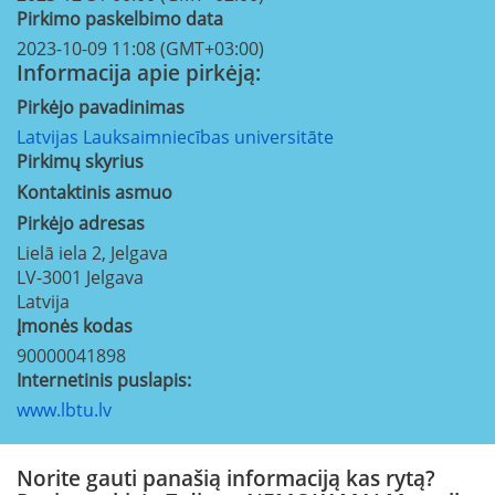
Pirkimo paskelbimo data
2023-10-09 11:08 (GMT+03:00)
Informacija apie pirkėją:
Pirkėjo pavadinimas
Latvijas Lauksaimniecības universitāte
Pirkimų skyrius
Kontaktinis asmuo
Pirkėjo adresas
Lielā iela 2, Jelgava
LV-3001
Jelgava
Latvija
Įmonės kodas
90000041898
Internetinis puslapis:
www.lbtu.lv
Norite gauti panašią informaciją kas rytą?