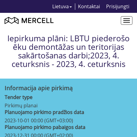
Lietuva
Kontaktai
Prisijungti
Togg
navi
Iepirkuma plāni: LBTU piederošo
ēku demontāžas un teritorijas
sakārtošanas darbi;2023, 4.
ceturksnis - 2023, 4. ceturksnis
Informacija apie pirkimą
Tender type
Pirkimų planai
Planuojamo pirkimo pradžios data
2023-10-01 00:00 (GMT+03:00)
Planuojamo pirkimo pabaigos data
2023-12-31 00:00 (GMT+02:00)