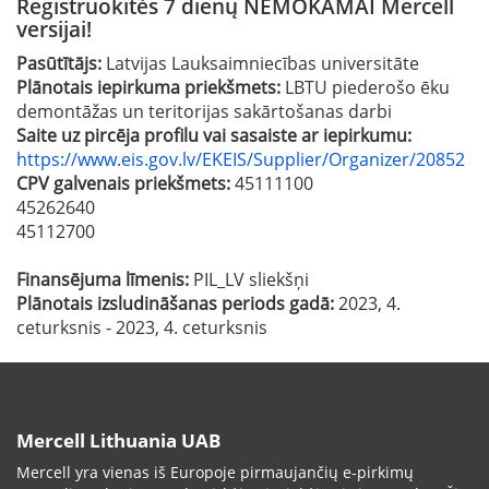
Registruokitės 7 dienų NEMOKAMAI Mercell
versijai!
Pasūtītājs:
Latvijas Lauksaimniecības universitāte
Plānotais iepirkuma priekšmets:
LBTU piederošo ēku
demontāžas un teritorijas sakārtošanas darbi
Saite uz pircēja profilu vai sasaiste ar iepirkumu:
https://www.eis.gov.lv/EKEIS/Supplier/Organizer/20852
CPV galvenais priekšmets:
45111100
45262640
45112700
Finansējuma līmenis:
PIL_LV sliekšņi
Plānotais izsludināšanas periods gadā:
2023, 4.
ceturksnis - 2023, 4. ceturksnis
Mercell Lithuania UAB
Mercell yra vienas iš Europoje pirmaujančių e-pirkimų