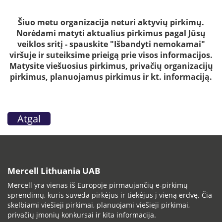
Šiuo metu organizacija neturi aktyvių pirkimų.
Norėdami matyti aktualius pirkimus pagal Jūsų
veiklos sritį - spauskite "Išbandyti nemokamai"
viršuje ir suteiksime prieigą prie visos informacijos.
Matysite viešuosius pirkimus, privačių organizacijų
pirkimus, planuojamus pirkimus ir kt. informaciją.
Atgal
Mercell Lithuania UAB
Mercell yra vienas iš Europoje pirmaujančių e-pirkimų
sprendimų, kuris suveda pirkėjus ir tiekėjus į vieną erdvę. Čia
skelbiami viešieji pirkimai, planuojami viešieji pirkimai,
privačių įmonių konkursai ir kita informacija.