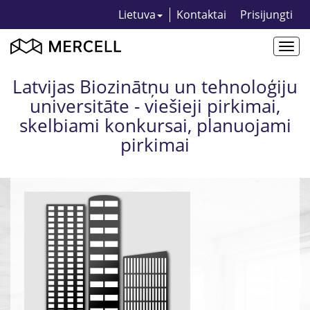
Lietuva
Kontaktai
Prisijungti
Togg
navi
Latvijas Biozinātņu un tehnoloģiju
universitāte - viešieji pirkimai,
skelbiami konkursai, planuojami
pirkimai