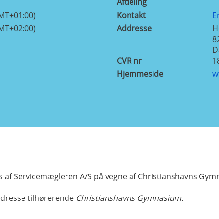
Afdeling
GMT+01:00)
Kontakt
E
GMT+02:00)
Addresse
H
8
D
CVR nr
1
Hjemmeside
w
 af Servicemægleren A/S på vegne af Christianshavns Gy
dresse tilhørerende
Christianshavns Gymnasium.