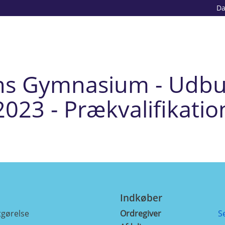
D
ns Gymnasium - Udbu
2023 - Prækvalifikatio
Indkøber
gørelse
Ordregiver
S