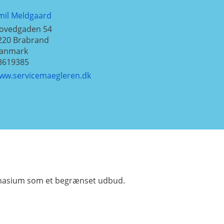
mil Meldgaard
ovedgaden 54
220
Brabrand
anmark
8619385
ww.servicemaegleren.dk
mnasium som et begrænset udbud.