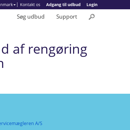
anmark
Kontakt os
Adgang til udbud
Login
Søg udbud
Support
d af rengøring
n
ervicemægleren A/S