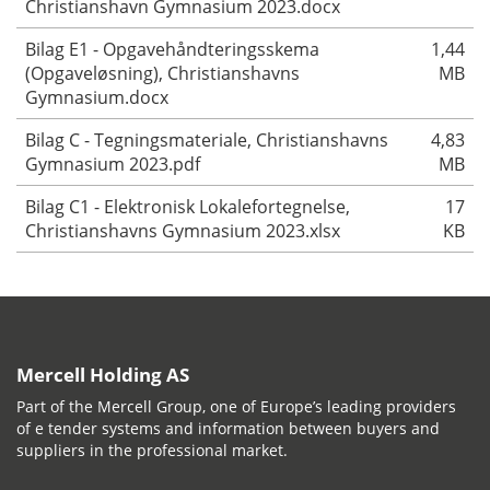
Christianshavn Gymnasium 2023.docx
Bilag E1 - Opgavehåndteringsskema
1,44
(Opgaveløsning), Christianshavns
MB
Gymnasium.docx
Bilag C - Tegningsmateriale, Christianshavns
4,83
Gymnasium 2023.pdf
MB
Bilag C1 - Elektronisk Lokalefortegnelse,
17
Christianshavns Gymnasium 2023.xlsx
KB
Mercell Holding AS
Part of the Mercell Group, one of Europe’s leading providers
of e tender systems and information between buyers and
suppliers in the professional market.