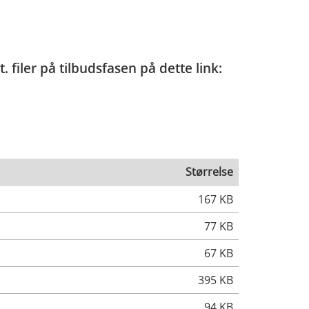
 filer på tilbudsfasen på dette link:
Størrelse
167 KB
77 KB
67 KB
395 KB
94 KB