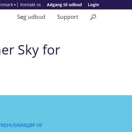
anmark
Kontakt os
Adgang til udbud
Login
Søg udbud
Support
er Sky for
YKEHUSINNKJØP HF