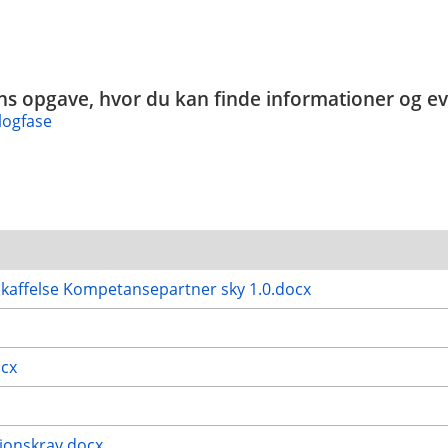
ins opgave, hvor du kan finde informationer og evt.
logfase
affelse Kompetansepartner sky 1.0.docx
ocx
sjonskrav.docx