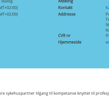
 dialog
Afdeling
GMT+02:00)
Kontakt
K
GMT+02:00)
Addresse
P
T
9
N
CVR nr
9
Hjemmeside
w
 sykehuspartner tilgang til kompetanse knyttet til profesjon