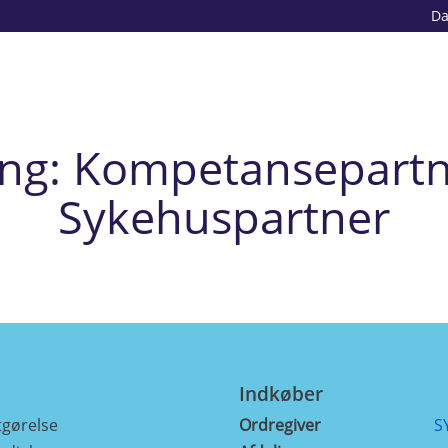
D
ring: Kompetansepartn
Sykehuspartner
Indkøber
gørelse
Ordregiver
S