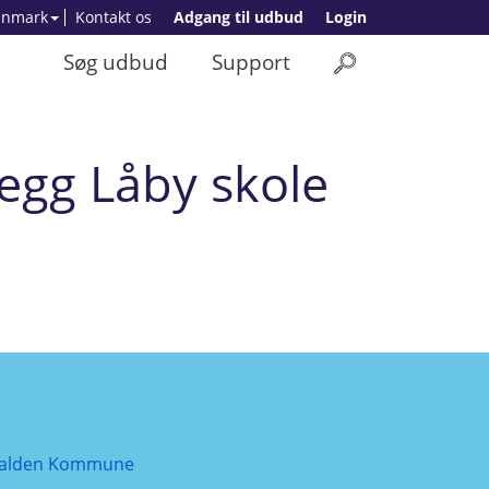
anmark
Kontakt os
Adgang til udbud
Login
Søg udbud
Support
legg Låby skole
alden Kommune