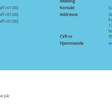
Afdeling
GMT+01:00)
Kontakt
S
GMT+01:00)
Addresse
S
P
GMT+01:00)
1
N
CVR nr
9
Hjemmeside
w
e på: