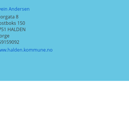
vein Andersen
torgata 8
ostboks 150
751
HALDEN
orge
59159092
ww.halden.kommune.no