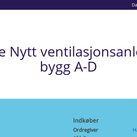
D
e Nytt ventilasjonsan
bygg A-D
Indkøber
Ordregiver
H