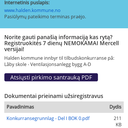
Internetinis puslapis:
www.halden.kommune.no
Pasiūlymų pateikimo terminas praėjo.
Norite gauti panašią informaciją kas rytą?
Registruokitės 7 dienų NEMOKAMAI Mercell
versijai!
Halden kommune innbyr til tilbudskonkurranse på:
Låby skole - Ventilasjonsanlegg bygg A-D
Dokumentai prieinami užsiregistravus
Pavadinimas
Dydis
Konkurransegrunnlag - Del I BOK 0.pdf
211
KB