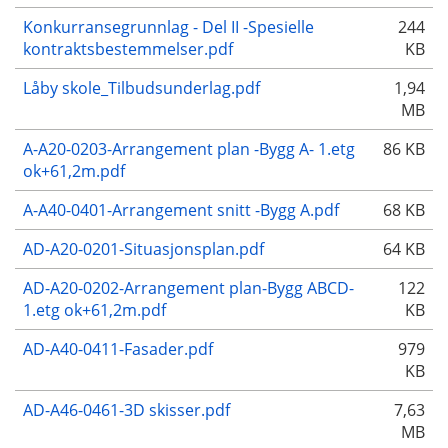
Konkurransegrunnlag - Del II -Spesielle
244
kontraktsbestemmelser.pdf
KB
Låby skole_Tilbudsunderlag.pdf
1,94
MB
A-A20-0203-Arrangement plan -Bygg A- 1.etg
86 KB
ok+61,2m.pdf
A-A40-0401-Arrangement snitt -Bygg A.pdf
68 KB
AD-A20-0201-Situasjonsplan.pdf
64 KB
AD-A20-0202-Arrangement plan-Bygg ABCD-
122
1.etg ok+61,2m.pdf
KB
AD-A40-0411-Fasader.pdf
979
KB
AD-A46-0461-3D skisser.pdf
7,63
MB