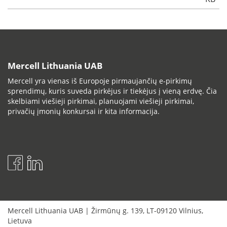
Mercell Lithuania UAB
Mercell yra vienas iš Europoje pirmaujančių e-pirkimų
sprendimų, kuris suveda pirkėjus ir tiekėjus į vieną erdvę. Čia
skelbiami viešieji pirkimai, planuojami viešieji pirkimai,
privačių įmonių konkursai ir kita informacija.
Mercell Lithuania UAB
|
Žirmūnų g. 139
,
LT-09120
Vilnius
,
Lietuva