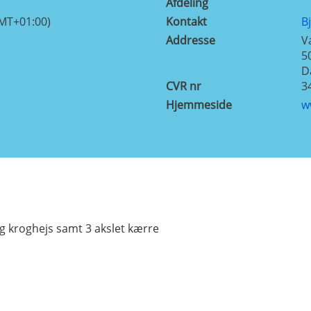
Afdeling
GMT+01:00)
Kontakt
B
Addresse
V
5
D
CVR nr
3
Hjemmeside
w
og kroghejs samt 3 akslet kærre