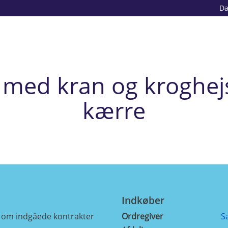
D
il med kran og kroghej
kærre
Indkøber
e om indgåede kontrakter
Ordregiver
S