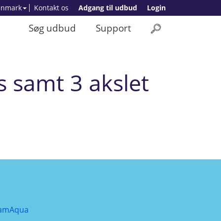
anmark
Kontakt os
Adgang til udbud
Login
Søg udbud
Support
s samt 3 akslet
amAqua