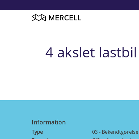
4 akslet lastb
Information
Type
03 - Bekendtgørels