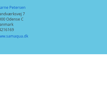
jarne Petersen
andværksvej 7
000
Odense C
anmark
4216169
ww.samaqua.dk