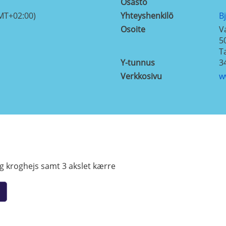
Osasto
MT+02:00)
Yhteyshenkilö
B
Osoite
V
5
T
Y-tunnus
3
Verkkosivu
w
og kroghejs samt 3 akslet kærre