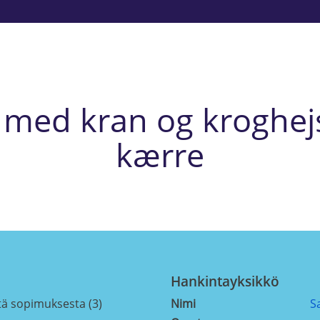
il med kran og kroghej
kærre
Hankintayksikkö
tä sopimuksesta (3)
Nimi
S