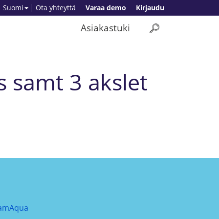
Suomi
Ota yhteyttä
Varaa demo
Kirjaudu
Asiakastuki
s samt 3 akslet
amAqua