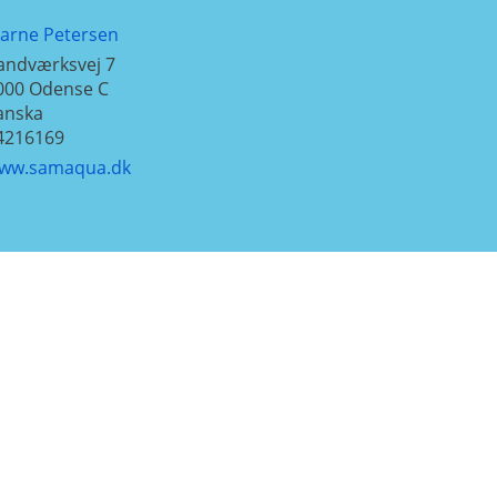
jarne Petersen
andværksvej 7
000
Odense C
anska
4216169
ww.samaqua.dk