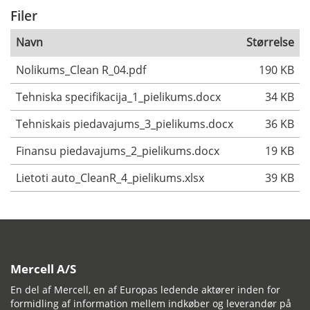
Filer
Navn
Størrelse
Nolikums_Clean R_04.pdf
190 KB
Tehniska specifikacija_1_pielikums.docx
34 KB
Tehniskais piedavajums_3_pielikums.docx
36 KB
Finansu piedavajums_2_pielikums.docx
19 KB
Lietoti auto_CleanR_4_pielikums.xlsx
39 KB
Mercell A/S
En del af Mercell, en af Europas ledende aktører inden for
formidling af information mellem indkøber og leverandør på