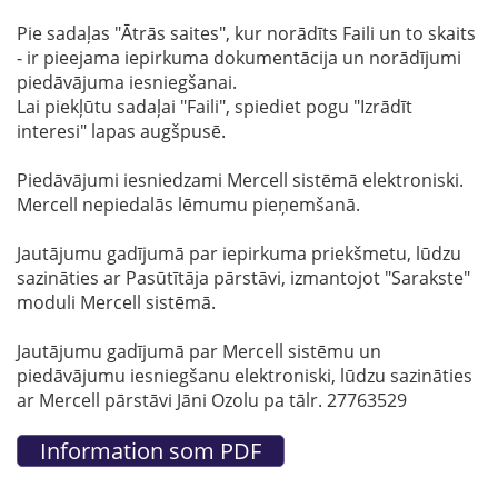
Pie sadaļas "Ātrās saites", kur norādīts Faili un to skaits
- ir pieejama iepirkuma dokumentācija un norādījumi
piedāvājuma iesniegšanai.
Lai piekļūtu sadaļai "Faili", spiediet pogu "Izrādīt
interesi" lapas augšpusē.
Piedāvājumi iesniedzami Mercell sistēmā elektroniski.
Mercell nepiedalās lēmumu pieņemšanā.
Jautājumu gadījumā par iepirkuma priekšmetu, lūdzu
sazināties ar Pasūtītāja pārstāvi, izmantojot "Sarakste"
moduli Mercell sistēmā.
Jautājumu gadījumā par Mercell sistēmu un
piedāvājumu iesniegšanu elektroniski, lūdzu sazināties
ar Mercell pārstāvi Jāni Ozolu pa tālr. 27763529