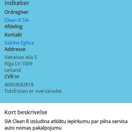
Indkøber
Ordregiver
Clean R SIA
Afdeling
Kontakt
Sabīne Egliņa
Addresse
Vietalvas iela 5
Rīga
LV-1009
Letland
CVR nr
40003682818
Tidsfristen er overskredet
Kort beskrivelse
SIA Clean R izsludina atklātu iepirkumu par pilna servisa
auto nomas pakalpojumu