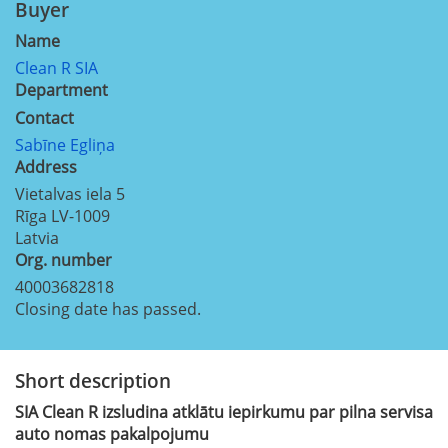
Buyer
Name
Clean R SIA
Department
Contact
Sabīne Egliņa
Address
Vietalvas iela 5
Rīga
LV-1009
Latvia
Org. number
40003682818
Closing date has passed.
Short description
SIA Clean R izsludina atklātu iepirkumu par pilna servisa
auto nomas pakalpojumu