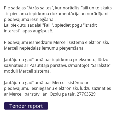
Pie sadaļas "Ātrās saites", kur norādīts Faili un to skaits
- ir pieejama iepirkuma dokumentācija un norādījumi
piedāvājuma iesniegšanai.
Lai piekļūtu sadaļai "Faili", spiediet pogu "Izrādīt
interesi" lapas augšpusē.
Piedāvājumi iesniedzami Mercell sistēmā elektroniski.
Mercell nepiedalās lēmumu pieņemšanā.
Jautājumu gadījumā par iepirkuma priekšmetu, lūdzu
sazināties ar Pasūtītāja pārstāvi, izmantojot "Sarakste"
moduli Mercell sistēmā.
Jautājumu gadījumā par Mercell sistēmu un
piedāvājumu iesniegšanu elektroniski, lūdzu sazināties
ar Mercell pārstāvi Jāni Ozolu pa tālr. 27763529