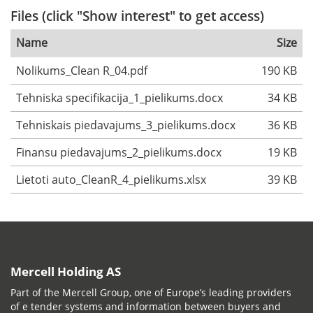
Files (click "Show interest" to get access)
Name
Size
Nolikums_Clean R_04.pdf
190 KB
Tehniska specifikacija_1_pielikums.docx
34 KB
Tehniskais piedavajums_3_pielikums.docx
36 KB
Finansu piedavajums_2_pielikums.docx
19 KB
Lietoti auto_CleanR_4_pielikums.xlsx
39 KB
Mercell Holding AS
Part of the Mercell Group, one of Europe’s leading providers
of e tender systems and information between buyers and