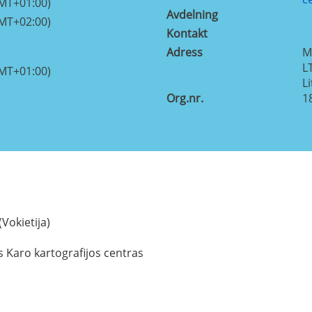
GMT+01:00)
Avdelning
GMT+02:00)
Kontakt
Adress
M
L
GMT+01:00)
L
Org.nr.
1
Vokietija)
s Karo kartografijos centras