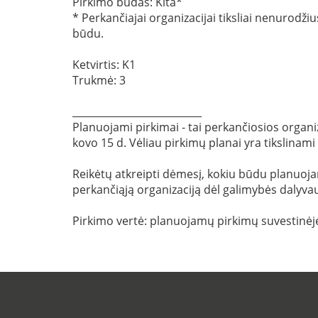
Pirkimo būdas: Kita*
* Perkančiajai organizacijai tiksliai nenuro
būdu.
Ketvirtis: K1
Trukmė: 3
__________________________
Planuojami pirkimai - tai perkančiosios organiz
kovo 15 d. Vėliau pirkimų planai yra tikslinami
Reikėtų atkreipti dėmesį, kokiu būdu planuojama
perkančiąją organizaciją dėl galimybės dalyvau
Pirkimo vertė: planuojamų pirkimų suvestin