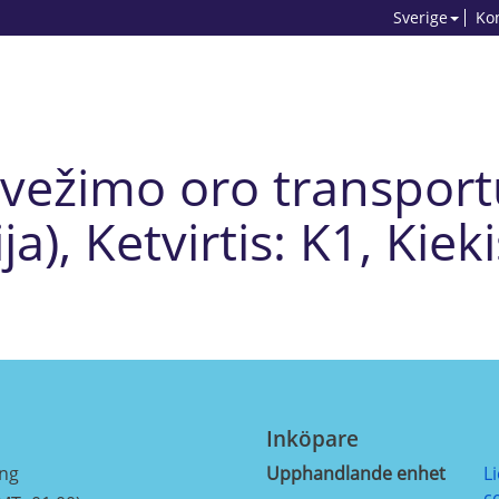
Sverige
Ko
rvežimo oro transpor
ja), Ketvirtis: K1, Kiek
Inköpare
ing
Upphandlande enhet
L
c