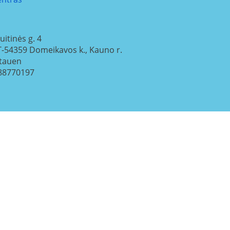
uitinės g. 4
T-54359
Domeikavos k., Kauno r.
itauen
88770197