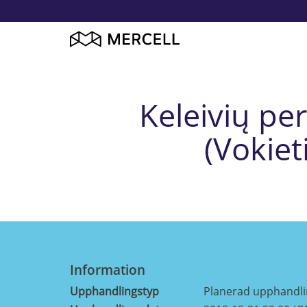
Keleivių pe
(Vokieti
Information
Upphandlingstyp
Planerad upphandl