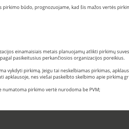
džius pirkimo būdo, prognozuojame, kad šis mažos vertės pi
acijos einamaisiais metais planuojamų atlikti pirkimų suvestin
 pagal pasikeitusius perkančiosios organizacijos poreikius.
 vykdyti pirkimą. Jeigu tai neskelbiamas pirkimas, apklausa i
ti apklausoje, nes viešai paskelbto skelbimo apie pirkimą gr
ėje numatoma pirkimo vertė nurodoma be PVM;