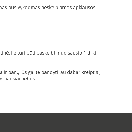
rkimas bus vykdomas neskelbiamos apklausos
ė. Jie turi būti paskelbti nuo sausio 1 d iki
r pan., jūs galite bandyti jau dabar kreiptis į
eičiausiai nebus.