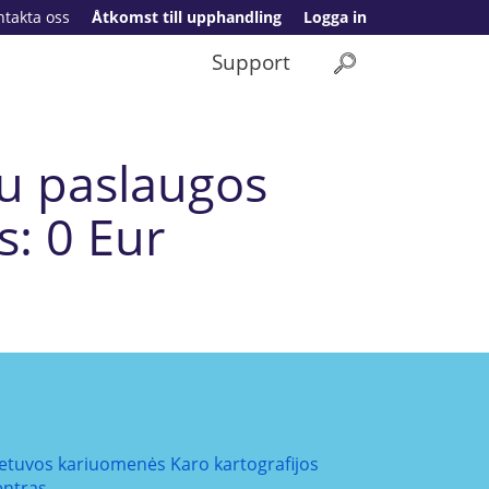
ntakta oss
Åtkomst till upphandling
Logga in
Support
tu paslaugos
is: 0 Eur
ietuvos kariuomenės Karo kartografijos
entras