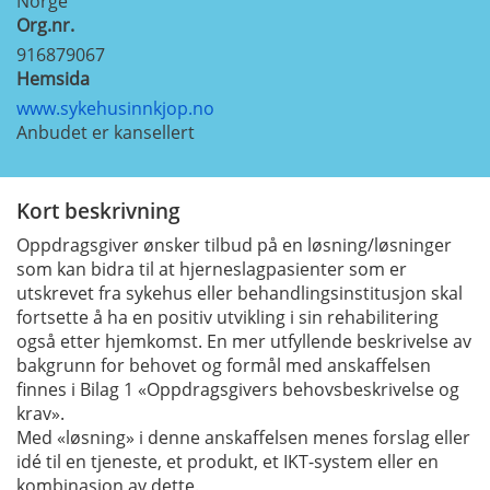
Norge
Org.nr.
916879067
Hemsida
www.sykehusinnkjop.no
Anbudet er kansellert
Kort beskrivning
Oppdragsgiver ønsker tilbud på en løsning/løsninger
som kan bidra til at hjerneslagpasienter som er
utskrevet fra sykehus eller behandlingsinstitusjon skal
fortsette å ha en positiv utvikling i sin rehabilitering
også etter hjemkomst. En mer utfyllende beskrivelse av
bakgrunn for behovet og formål med anskaffelsen
finnes i Bilag 1 «Oppdragsgivers behovsbeskrivelse og
krav».
Med «løsning» i denne anskaffelsen menes forslag eller
idé til en tjeneste, et produkt, et IKT-system eller en
kombinasjon av dette.