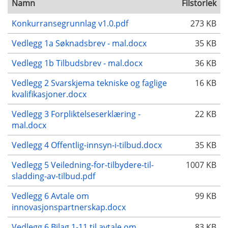
Namn
Filstorlek
Konkurransegrunnlag v1.0.pdf
273 KB
Vedlegg 1a Søknadsbrev - mal.docx
35 KB
Vedlegg 1b Tilbudsbrev - mal.docx
36 KB
Vedlegg 2 Svarskjema tekniske og faglige
16 KB
kvalifikasjoner.docx
Vedlegg 3 Forpliktelseserklæring -
22 KB
mal.docx
Vedlegg 4 Offentlig-innsyn-i-tilbud.docx
35 KB
Vedlegg 5 Veiledning-for-tilbydere-til-
1007 KB
sladding-av-tilbud.pdf
Vedlegg 6 Avtale om
99 KB
innovasjonspartnerskap.docx
Vedlegg 6 Bilag 1-11 til avtale om
83 KB