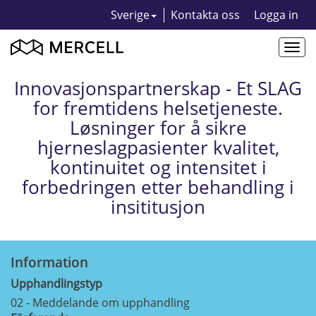
Sverige
Kontakta oss
Logga in
Togg
navi
Innovasjonspartnerskap - Et SLAG
for fremtidens helsetjeneste.
Løsninger for å sikre
hjerneslagpasienter kvalitet,
kontinuitet og intensitet i
forbedringen etter behandling i
insititusjon
Information
Upphandlingstyp
02 - Meddelande om upphandling