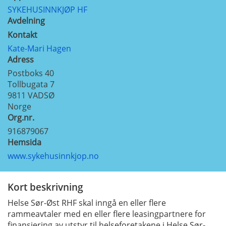
SYKEHUSINNKJØP HF
Avdelning
Kontakt
Kate-Mari Hagen
Adress
Postboks 40
Tollbugata 7
9811
VADSØ
Norge
Org.nr.
916879067
Hemsida
www.sykehusinnkjop.no
Kort beskrivning
Helse Sør-Øst RHF skal inngå en eller flere
rammeavtaler med en eller flere leasingpartnere for
finansiering av utstyr til helseforetakene i Helse Sør-