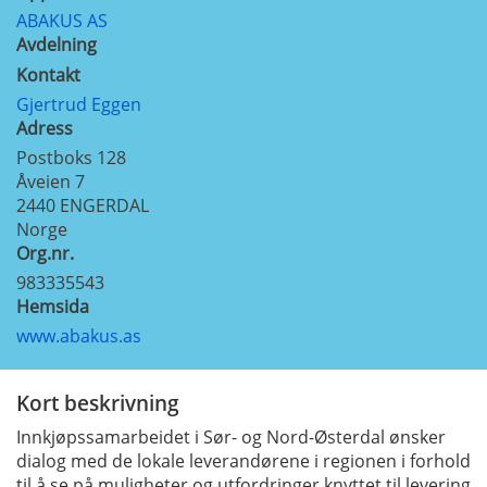
ABAKUS AS
Avdelning
Kontakt
Gjertrud Eggen
Adress
Postboks 128
Åveien 7
2440
ENGERDAL
Norge
Org.nr.
983335543
Hemsida
www.abakus.as
Kort beskrivning
Innkjøpssamarbeidet i Sør- og Nord-Østerdal ønsker
dialog med de lokale leverandørene i regionen i forhold
til å se på muligheter og utfordringer knyttet til levering