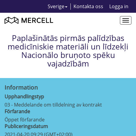
Sverige
Kontakta oss
Logga in
Togg
navi
Paplašinātās pirmās palīdzības
medicīniskie materiāli un līdzekļi
Nacionālo bruņoto spēku
vajadzībām
Information
Upphandlingstyp
03 - Meddelande om tilldelning av kontrakt
Förfarande
Öppet förfarande
Publiceringsdatum
2021-04-20 09:29 (GMT+02:00)