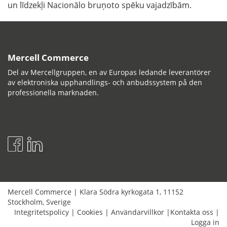
un līdzekļi Nacionālo bruņoto spēku vajadzībām.
Mercell Commerce
Del av Mercellgruppen, en av Europas ledande leverantörer
av elektroniska upphandlings- och anbudssystem på den
professionella marknaden.
Mercell Commerce
|
Klara Södra kyrkogata 1
,
11152
Stockholm
,
Sverige
Integritetspolicy
|
Cookies
|
Användarvillkor
|
Kontakta oss
|
Logga in