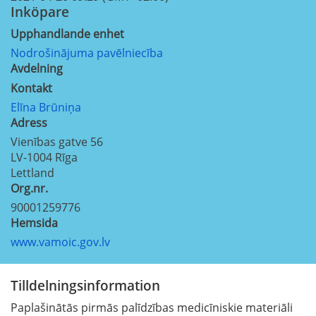
Inköpare
Upphandlande enhet
Nodrošinājuma pavēlniecība
Avdelning
Kontakt
Elīna Brūniņa
Adress
Vienības gatve 56
LV-1004
Rīga
Lettland
Org.nr.
90001259776
Hemsida
www.vamoic.gov.lv
Tilldelningsinformation
Paplašinātās pirmās palīdzības medicīniskie materiāli