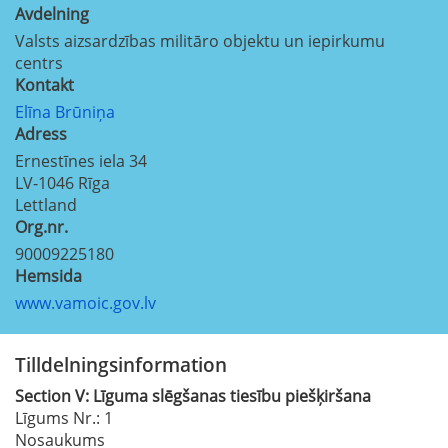
Avdelning
Valsts aizsardzības militāro objektu un iepirkumu
centrs
Kontakt
Elīna Brūniņa
Adress
Ernestīnes iela 34
LV-1046
Rīga
Lettland
Org.nr.
90009225180
Hemsida
www.vamoic.gov.lv
Tilldelningsinformation
Section
V:
Līguma slēgšanas tiesību piešķiršana
Līgums Nr.
: 1
Nosaukums