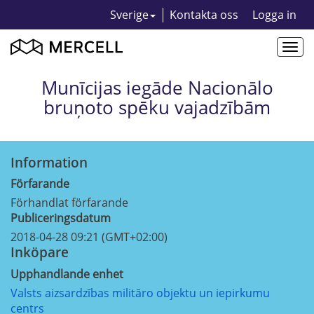
Sverige
Kontakta oss
Logga in
Togg
navi
Munīcijas iegāde Nacionālo
bruņoto spēku vajadzībām
Information
Förfarande
Förhandlat förfarande
Publiceringsdatum
2018-04-28 09:21 (GMT+02:00)
Inköpare
Upphandlande enhet
Valsts aizsardzības militāro objektu un iepirkumu
centrs