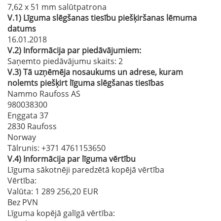
7,62 x 51 mm salūtpatrona
V.1)
Līguma slēgšanas tiesību piešķiršanas lēmuma
datums
16.01.2018
V.2)
Informācija par piedāvājumiem:
Saņemto piedāvājumu skaits: 2
V.3)
Tā uzņēmēja nosaukums un adrese, kuram
nolemts piešķirt līguma slēgšanas tiesības
Nammo Raufoss AS
980038300
Enggata 37
2830 Raufoss
Norway
Tālrunis
: +371 4761153650
V.4)
Informācija par līguma vērtību
Līguma sākotnēji paredzētā kopējā vērtība
Vērtība:
Valūta: 1 289 256,20 EUR
Bez PVN
Līguma kopējā galīgā vērtība: