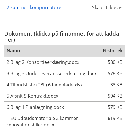
2 kammer komprimatorer
Ska ej tilldelas
Dokument (klicka på filnamnet för att ladda
ner)
Namn
Filstorlek
2 Bilag 2 Konsortieerklæring.docx
580 KB
3 Bilag 3 Underleverandør erklæring.docx
578 KB
4 Tilbudsliste (TBL) 6 faneblade.xlsx
33 KB
5 Afsnit 5 Kontrakt.docx
594 KB
6 Bilag 1 Planlægning.docx
579 KB
1 EU udbudsmateriale 2 kammer
619 KB
renovationsbiler.docx