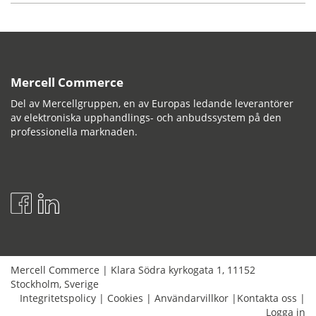
Mercell Commerce
Del av Mercellgruppen, en av Europas ledande leverantörer
av elektroniska upphandlings- och anbudssystem på den
professionella marknaden.
Mercell Commerce
|
Klara Södra kyrkogata 1
,
11152
Stockholm
,
Sverige
Integritetspolicy
|
Cookies
|
Användarvillkor
|
Kontakta oss
|
Logga in