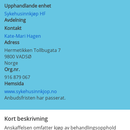
Upphandlande enhet
Sykehusinnkjøp HF
Avdelning
Kontakt
Kate-Mari Hagen
Adress
Hermetikken Tollbugata 7
9800
VADSØ
Norge
Org.nr.
916 879 067
Hemsida
www.sykehusinnkjop.no
Anbudsfristen har passerat.
Kort beskrivning
Anskaffelsen omfatter kjøp av behandlingsopphold