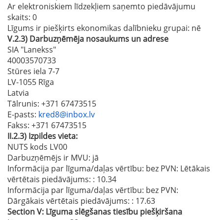
Ar elektroniskiem līdzekļiem saņemto piedāvājumu
skaits
: 0
Līgums ir piešķirts ekonomikas dalībnieku grupai:
nē
V.2.3)
Darbuzņēmēja nosaukums un adrese
SIA "Lanekss"
40003570733
Stūres iela 7-7
LV-1055 Rīga
Latvia
Tālrunis
: +371 67473515
E-pasts
:
kred8@inbox.lv
Fakss
: +371 67473515
II.2.3)
Izpildes vieta:
NUTS kods LV00
Darbuzņēmējs ir MVU:
jā
Informācija par līguma/daļas vērtību: bez PVN: Lētākais
vērtētais piedāvājums:
: 10.34
Informācija par līguma/daļas vērtību: bez PVN:
Dārgākais vērtētais piedāvājums:
: 17.63
Section
V:
Līguma slēgšanas tiesību piešķiršana