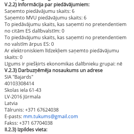
V.2.2)
Informācija par piedāvājumiem:
Saņemto piedāvājumu skaits: 6
Saņemto MVU piedāvājumu skaits
: 6
To piedāvājumu skaits, kas saņemti no pretendentiem
no citām ES dalībvalstīm
: 0
To piedāvājumu skaits, kas saņemti no pretendentiem
no valstīm ārpus ES
: 0
Ar elektroniskiem līdzekļiem saņemto piedāvājumu
skaits
: 0
Līgums ir piešķirts ekonomikas dalībnieku grupai:
nē
V.2.3)
Darbuzņēmēja nosaukums un adrese
SIA "Bajards"
40103308414
Skolas iela 61-43
LV-2016 Jūrmala
Latvia
Tālrunis
: +371 67624038
E-pasts
:
mm.tukums@gmail.com
Fakss
: +371 67704038
II.2.3)
Izpildes vieta: