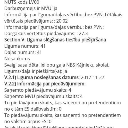
NUTS kods LV00
Darbuzņēmējs ir MVU:
jā
Informācija par līguma/daļas vērtību: bez PVN: Lētākais
vērtētais piedāvājums:
: 20.02
Informācija par līguma/daļas vērtību: bez PVN:
Dārgākais vērtētais piedāvājums:
: 27.3
Section
V:
Līguma slēgšanas tiesību piešķiršana
Līguma numurs
: 41
Daļas numurs
: 41
Nosaukums
Svaigi sasaldēta liellopu gaļa NBS Kājnieku skolai.
Līgums/daļa ir piešķirts(-a):
jā
V.2.1)
Līguma noslēgšanas datums
: 2017-11-27
V.2.2)
Informācija par piedāvājumiem:
Saņemto piedāvājumu skaits: 4
Saņemto MVU piedāvājumu skaits
: 4
To piedāvājumu skaits, kas saņemti no pretendentiem
no citām ES dalībvalstīm
: 0
To piedāvājumu skaits, kas saņemti no pretendentiem
no valstīm ārpus ES
: 0
Ar elektroniskiem līdzekļiem saņemto piedāvājumu