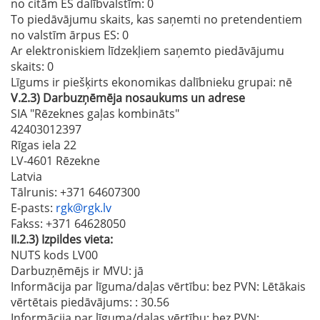
no citām ES dalībvalstīm
: 0
To piedāvājumu skaits, kas saņemti no pretendentiem
no valstīm ārpus ES
: 0
Ar elektroniskiem līdzekļiem saņemto piedāvājumu
skaits
: 0
Līgums ir piešķirts ekonomikas dalībnieku grupai:
nē
V.2.3)
Darbuzņēmēja nosaukums un adrese
SIA "Rēzeknes gaļas kombināts"
42403012397
Rīgas iela 22
LV-4601 Rēzekne
Latvia
Tālrunis
: +371 64607300
E-pasts
:
rgk@rgk.lv
Fakss
: +371 64628050
II.2.3)
Izpildes vieta:
NUTS kods LV00
Darbuzņēmējs ir MVU:
jā
Informācija par līguma/daļas vērtību: bez PVN: Lētākais
vērtētais piedāvājums:
: 30.56
Informācija par līguma/daļas vērtību: bez PVN: