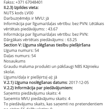
Fakss
: +371 67048401
II.2.3)
Izpildes vieta:
NUTS kods LV00
Darbuzņēmējs ir MVU:
jā
Informācija par līguma/daļas vērtību: bez PVN: Lētākais
vērtētais piedāvājums:
: 43.67
Informācija par līguma/daļas vērtību: bez PVN:
Dārgākais vērtētais piedāvājums:
: 63.25
Section
V:
Līguma slēgšanas tiesību piešķiršana
Līguma numurs
: 54
Daļas numurs
: 54
Nosaukums
Graudu maluma produkti un pākšaugi NBS Kājnieku
skolai.
Līgums/daļa ir piešķirts(-a):
jā
V.2.1)
Līguma noslēgšanas datums
: 2017-12-05
V.2.2)
Informācija par piedāvājumiem:
Saņemto piedāvājumu skaits: 4
Saņemto MVU piedāvājumu skaits
: 4
To piedāvājumu skaits, kas saņemti no pretendentiem