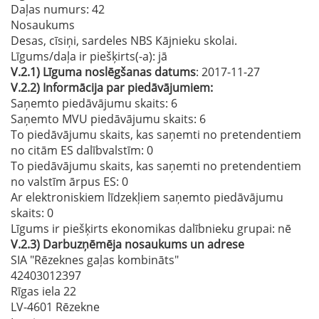
Daļas numurs
: 42
Nosaukums
Desas, cīsiņi, sardeles NBS Kājnieku skolai.
Līgums/daļa ir piešķirts(-a):
jā
V.2.1)
Līguma noslēgšanas datums
: 2017-11-27
V.2.2)
Informācija par piedāvājumiem:
Saņemto piedāvājumu skaits: 6
Saņemto MVU piedāvājumu skaits
: 6
To piedāvājumu skaits, kas saņemti no pretendentiem
no citām ES dalībvalstīm
: 0
To piedāvājumu skaits, kas saņemti no pretendentiem
no valstīm ārpus ES
: 0
Ar elektroniskiem līdzekļiem saņemto piedāvājumu
skaits
: 0
Līgums ir piešķirts ekonomikas dalībnieku grupai:
nē
V.2.3)
Darbuzņēmēja nosaukums un adrese
SIA "Rēzeknes gaļas kombināts"
42403012397
Rīgas iela 22
LV-4601 Rēzekne