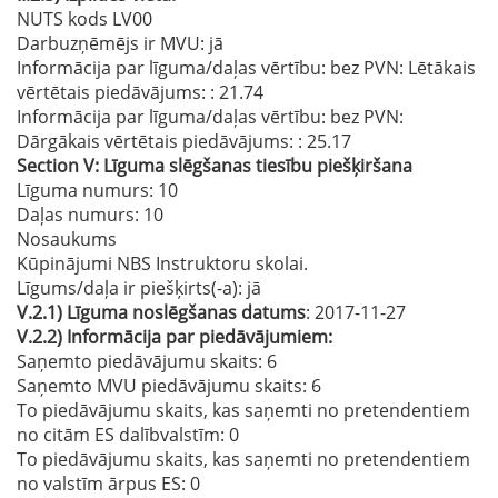
NUTS kods LV00
Darbuzņēmējs ir MVU:
jā
Informācija par līguma/daļas vērtību: bez PVN: Lētākais
vērtētais piedāvājums:
: 21.74
Informācija par līguma/daļas vērtību: bez PVN:
Dārgākais vērtētais piedāvājums:
: 25.17
Section
V:
Līguma slēgšanas tiesību piešķiršana
Līguma numurs
: 10
Daļas numurs
: 10
Nosaukums
Kūpinājumi NBS Instruktoru skolai.
Līgums/daļa ir piešķirts(-a):
jā
V.2.1)
Līguma noslēgšanas datums
: 2017-11-27
V.2.2)
Informācija par piedāvājumiem:
Saņemto piedāvājumu skaits: 6
Saņemto MVU piedāvājumu skaits
: 6
To piedāvājumu skaits, kas saņemti no pretendentiem
no citām ES dalībvalstīm
: 0
To piedāvājumu skaits, kas saņemti no pretendentiem
no valstīm ārpus ES
: 0