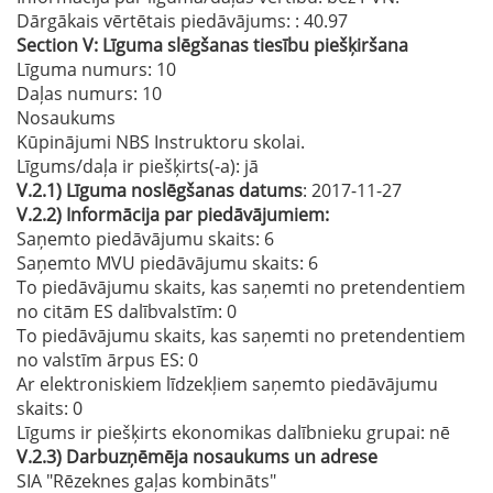
Dārgākais vērtētais piedāvājums:
: 40.97
Section
V:
Līguma slēgšanas tiesību piešķiršana
Līguma numurs
: 10
Daļas numurs
: 10
Nosaukums
Kūpinājumi NBS Instruktoru skolai.
Līgums/daļa ir piešķirts(-a):
jā
V.2.1)
Līguma noslēgšanas datums
: 2017-11-27
V.2.2)
Informācija par piedāvājumiem:
Saņemto piedāvājumu skaits: 6
Saņemto MVU piedāvājumu skaits
: 6
To piedāvājumu skaits, kas saņemti no pretendentiem
no citām ES dalībvalstīm
: 0
To piedāvājumu skaits, kas saņemti no pretendentiem
no valstīm ārpus ES
: 0
Ar elektroniskiem līdzekļiem saņemto piedāvājumu
skaits
: 0
Līgums ir piešķirts ekonomikas dalībnieku grupai:
nē
V.2.3)
Darbuzņēmēja nosaukums un adrese
SIA "Rēzeknes gaļas kombināts"