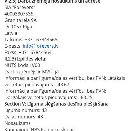
V.2.3)
Darbuzņēmēja nosaukums un adrese
SIA "Forevers"
40003307535
Granīta iela 9A
LV-1057 Rīga
Latvia
Tālrunis
: +371 67844565
E-pasts
:
info@forevers.lv
Fakss
: +371 67844564
II.2.3)
Izpildes vieta:
NUTS kods LV00
Darbuzņēmējs ir MVU:
jā
Informācija par līguma/daļas vērtību: bez PVN: Lētākais
vērtētais piedāvājums:
: 43.67
Informācija par līguma/daļas vērtību: bez PVN:
Dārgākais vērtētais piedāvājums:
: 63.25
Section
V:
Līguma slēgšanas tiesību piešķiršana
Līguma numurs
: 43
Daļas numurs
: 43
Nosaukums
Kūpinājumi NBS Kājnieku skolai.