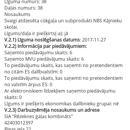
Līguma numurs
: 38
Daļas numurs
: 38
Nosaukums
Svaigi atdzesēta cūkgaļa un subprodukti NBS Kājnieku
skolai.
Līgums/daļa ir piešķirts(-a):
jā
V.2.1)
Līguma noslēgšanas datums
: 2017-11-27
V.2.2)
Informācija par piedāvājumiem:
Saņemto piedāvājumu skaits: 6
Saņemto MVU piedāvājumu skaits
: 6
To piedāvājumu skaits, kas saņemti no pretendentiem
no citām ES dalībvalstīm
: 0
To piedāvājumu skaits, kas saņemti no pretendentiem
no valstīm ārpus ES
: 0
Ar elektroniskiem līdzekļiem saņemto piedāvājumu
skaits
: 0
Līgums ir piešķirts ekonomikas dalībnieku grupai:
nē
V.2.3)
Darbuzņēmēja nosaukums un adrese
SIA "Rēzeknes gaļas kombināts"
42403012397
Rīgas iela 22