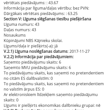
vērtētais piedāvājums:
: 43.67
Informācija par līguma/daļas vērtību: bez PVN:
Dārgākais vērtētais piedāvājums:
: 63.25
Section
V:
Līguma slēgšanas tiesību piešķiršana
Līguma numurs
: 43
Daļas numurs
: 43
Nosaukums
Kūpinājumi NBS Kājnieku skolai.
Līgums/daļa ir piešķirts(-a):
jā
V.2.1)
Līguma noslēgšanas datums
: 2017-11-27
V.2.2)
Informācija par piedāvājumiem:
Saņemto piedāvājumu skaits: 6
Saņemto MVU piedāvājumu skaits
: 6
To piedāvājumu skaits, kas saņemti no pretendentiem
no citām ES dalībvalstīm
: 0
To piedāvājumu skaits, kas saņemti no pretendentiem
no valstīm ārpus ES
: 0
Ar elektroniskiem līdzekļiem saņemto piedāvājumu
skaits
: 0
Līgums ir piešķirts ekonomikas dalībnieku grupai:
nē