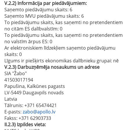
V.2.2)
Informācija par piedāvājumiem:
Saņemto piedāvājumu skaits: 6
Saņemto MVU piedāvājumu skaits
: 6
To piedāvājumu skaits, kas saņemti no pretendentiem
no citām ES dalībvalstīm
: 0
To piedāvājumu skaits, kas saņemti no pretendentiem
no valstīm ārpus ES
: 0
Ar elektroniskiem līdzekļiem saņemto piedāvājumu
skaits
: 0
Līgums ir piešķirts ekonomikas dalībnieku grupai:
nē
V.2.3)
Darbuzņēmēja nosaukums un adrese
SIA "Žabo"
41503017194
Papušina, Kalkūnes pagasts
LV-5449 Daugavpils novads
Latvia
Tālrunis
: +371 65474421
E-pasts
:
zabo@apollo.lv
Fakss
: +371 62903733
II.2.3)
Izpildes vieta: