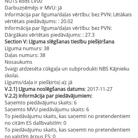
NUTS kods LV00
Darbuzņēmējs ir MVU:
jā
Informācija par līguma/daļas vērtību: bez PVN: Lētākais
vērtētais piedāvājums:
: 20.02
Informācija par līguma/daļas vērtību: bez PVN:
Dārgākais vērtētais piedāvājums:
: 27.3
Section
V:
Līguma slēgšanas tiesību piešķiršana
Līguma numurs
: 38
Daļas numurs
: 38
Nosaukums
Svaigi atdzesēta cūkgaļa un subprodukti NBS Kājnieku
skolai.
Līgums/daļa ir piešķirts(-a):
jā
V.2.1)
Līguma noslēgšanas datums
: 2017-11-27
V.2.2)
Informācija par piedāvājumiem:
Saņemto piedāvājumu skaits: 6
Saņemto MVU piedāvājumu skaits
: 6
To piedāvājumu skaits, kas saņemti no pretendentiem
no citām ES dalībvalstīm
: 0
To piedāvājumu skaits, kas saņemti no pretendentiem
no valstīm ārpus ES
: 0