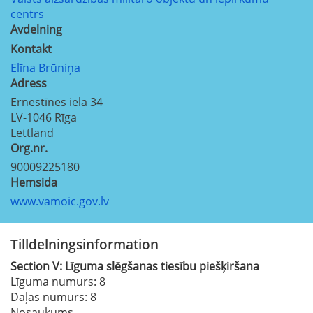
centrs
Avdelning
Kontakt
Elīna Brūniņa
Adress
Ernestīnes iela 34
LV-1046
Rīga
Lettland
Org.nr.
90009225180
Hemsida
www.vamoic.gov.lv
Tilldelningsinformation
Section
V:
Līguma slēgšanas tiesību piešķiršana
Līguma numurs
: 8
Daļas numurs
: 8
Nosaukums