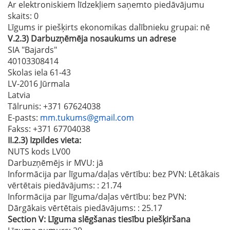
Ar elektroniskiem līdzekļiem saņemto piedāvājumu
skaits
: 0
Līgums ir piešķirts ekonomikas dalībnieku grupai:
nē
V.2.3)
Darbuzņēmēja nosaukums un adrese
SIA "Bajards"
40103308414
Skolas iela 61-43
LV-2016 Jūrmala
Latvia
Tālrunis
: +371 67624038
E-pasts
:
mm.tukums@gmail.com
Fakss
: +371 67704038
II.2.3)
Izpildes vieta:
NUTS kods LV00
Darbuzņēmējs ir MVU:
jā
Informācija par līguma/daļas vērtību: bez PVN: Lētākais
vērtētais piedāvājums:
: 21.74
Informācija par līguma/daļas vērtību: bez PVN:
Dārgākais vērtētais piedāvājums:
: 25.17
Section
V:
Līguma slēgšanas tiesību piešķiršana