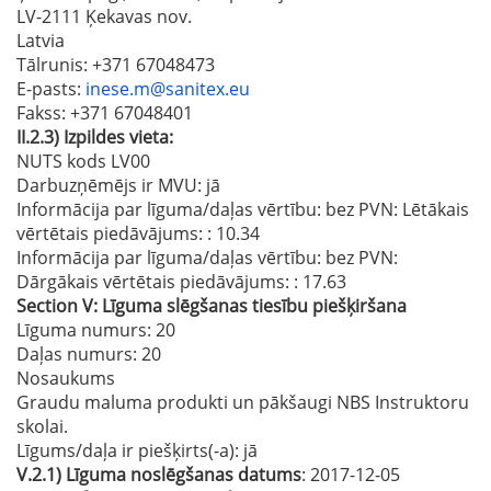
LV-2111 Ķekavas nov.
Latvia
Tālrunis
: +371 67048473
E-pasts
:
inese.m@sanitex.eu
Fakss
: +371 67048401
II.2.3)
Izpildes vieta:
NUTS kods LV00
Darbuzņēmējs ir MVU:
jā
Informācija par līguma/daļas vērtību: bez PVN: Lētākais
vērtētais piedāvājums:
: 10.34
Informācija par līguma/daļas vērtību: bez PVN:
Dārgākais vērtētais piedāvājums:
: 17.63
Section
V:
Līguma slēgšanas tiesību piešķiršana
Līguma numurs
: 20
Daļas numurs
: 20
Nosaukums
Graudu maluma produkti un pākšaugi NBS Instruktoru
skolai.
Līgums/daļa ir piešķirts(-a):
jā
V.2.1)
Līguma noslēgšanas datums
: 2017-12-05