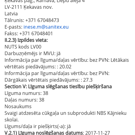
Ķekavas pag., Rāmava, Liepu aleja 4
LV-2111 Ķekavas nov.
Latvia
Tālrunis
: +371 67048473
E-pasts
:
inese.m@sanitex.eu
Fakss
: +371 67048401
II.2.3)
Izpildes vieta:
NUTS kods LV00
Darbuzņēmējs ir MVU:
jā
Informācija par līguma/daļas vērtību: bez PVN: Lētākais
vērtētais piedāvājums:
: 20.02
Informācija par līguma/daļas vērtību: bez PVN:
Dārgākais vērtētais piedāvājums:
: 27.3
Section
V:
Līguma slēgšanas tiesību piešķiršana
Līguma numurs
: 38
Daļas numurs
: 38
Nosaukums
Svaigi atdzesēta cūkgaļa un subprodukti NBS Kājnieku
skolai.
Līgums/daļa ir piešķirts(-a):
jā
V.2.1)
Līguma noslēgšanas datums
: 2017-11-27