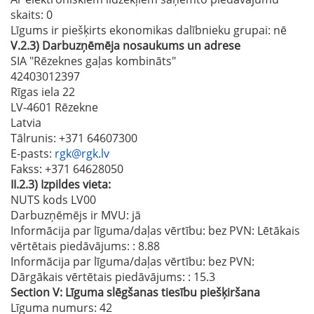
skaits
: 0
Līgums ir piešķirts ekonomikas dalībnieku grupai:
nē
V.2.3)
Darbuzņēmēja nosaukums un adrese
SIA "Rēzeknes gaļas kombināts"
42403012397
Rīgas iela 22
LV-4601 Rēzekne
Latvia
Tālrunis
: +371 64607300
E-pasts
:
rgk@rgk.lv
Fakss
: +371 64628050
II.2.3)
Izpildes vieta:
NUTS kods LV00
Darbuzņēmējs ir MVU:
jā
Informācija par līguma/daļas vērtību: bez PVN: Lētākais
vērtētais piedāvājums:
: 8.88
Informācija par līguma/daļas vērtību: bez PVN:
Dārgākais vērtētais piedāvājums:
: 15.3
Section
V:
Līguma slēgšanas tiesību piešķiršana
Līguma numurs
: 42