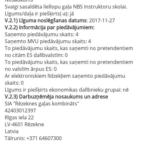
Svaigi sasaldēta liellopu gaļa NBS Instruktoru skolai.
Līgums/daļa ir piešķirts(-a):
jā
V.2.1)
Līguma noslēgšanas datums
: 2017-11-27
V.2.2)
Informācija par piedāvājumiem:
Saņemto piedāvājumu skaits: 4
Saņemto MVU piedāvājumu skaits
: 4
To piedāvājumu skaits, kas saņemti no pretendentiem
no citām ES dalībvalstīm
: 0
To piedāvājumu skaits, kas saņemti no pretendentiem
no valstīm ārpus ES
: 0
Ar elektroniskiem līdzekļiem saņemto piedāvājumu
skaits
: 0
Līgums ir piešķirts ekonomikas dalībnieku grupai:
nē
V.2.3)
Darbuzņēmēja nosaukums un adrese
SIA "Rēzeknes gaļas kombināts"
42403012397
Rīgas iela 22
LV-4601 Rēzekne
Latvia
Tālrunis
: +371 64607300