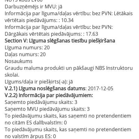
Darbuzņēmējs ir MVU:
jā
Informācija par līguma/daļas vērtību: bez PVN: Lētākais
vērtētais piedāvājums:
: 10.34
Informācija par līguma/daļas vērtību: bez PVN:
Dārgākais vērtētais piedāvājums:
: 17.63
Section
V:
Līguma slēgšanas tiesību piešķiršana
Līguma numurs
: 20
Daļas numurs
: 20
Nosaukums
Graudu maluma produkti un pākšaugi NBS Instruktoru
skolai.
Līgums/daļa ir piešķirts(-a):
jā
V.2.1)
Līguma noslēgšanas datums
: 2017-12-05
V.2.2)
Informācija par piedāvājumiem:
Saņemto piedāvājumu skaits: 3
Saņemto MVU piedāvājumu skaits
: 3
To piedāvājumu skaits, kas saņemti no pretendentiem
no citām ES dalībvalstīm
: 0
To piedāvājumu skaits, kas saņemti no pretendentiem
no valstīm ārpus ES
: 0