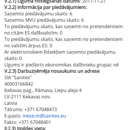
V.2.1)
Līguma noslēgšanas datums
: 2017-11-27
V.2.2)
Informācija par piedāvājumiem:
Saņemto piedāvājumu skaits: 6
Saņemto MVU piedāvājumu skaits
: 6
To piedāvājumu skaits, kas saņemti no pretendentiem
no citām ES dalībvalstīm
: 0
To piedāvājumu skaits, kas saņemti no pretendentiem
no valstīm ārpus ES
: 0
Ar elektroniskiem līdzekļiem saņemto piedāvājumu
skaits
: 0
Līgums ir piešķirts ekonomikas dalībnieku grupai:
nē
V.2.3)
Darbuzņēmēja nosaukums un adrese
SIA "Sanitex"
40003166842
Ķekavas pag., Rāmava, Liepu aleja 4
LV-2111 Ķekavas nov.
Latvia
Tālrunis
: +371 67048473
E-pasts
:
inese.m@sanitex.eu
Fakss
: +371 67048401
II.2.3)
Izpildes vieta: