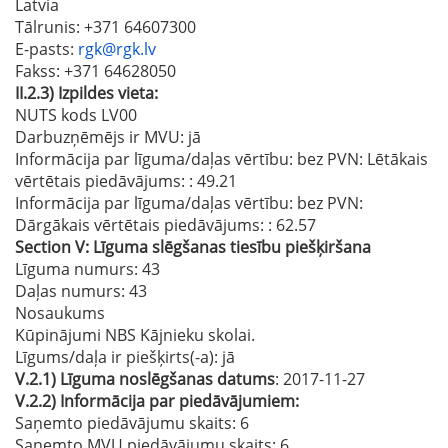
Latvia
Tālrunis
: +371 64607300
E-pasts
:
rgk@rgk.lv
Fakss
: +371 64628050
II.2.3)
Izpildes vieta:
NUTS kods LV00
Darbuzņēmējs ir MVU:
jā
Informācija par līguma/daļas vērtību: bez PVN: Lētākais
vērtētais piedāvājums:
: 49.21
Informācija par līguma/daļas vērtību: bez PVN:
Dārgākais vērtētais piedāvājums:
: 62.57
Section
V:
Līguma slēgšanas tiesību piešķiršana
Līguma numurs
: 43
Daļas numurs
: 43
Nosaukums
Kūpinājumi NBS Kājnieku skolai.
Līgums/daļa ir piešķirts(-a):
jā
V.2.1)
Līguma noslēgšanas datums
: 2017-11-27
V.2.2)
Informācija par piedāvājumiem:
Saņemto piedāvājumu skaits: 6
Saņemto MVU piedāvājumu skaits
: 6