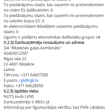
To piedāvājumu skaits, kas saņemti no pretendentiem
no citām ES dalībvalstīm
: 0
To piedāvājumu skaits, kas saņemti no pretendentiem
no valstīm ārpus ES
: 0
Ar elektroniskiem līdzekļiem saņemto piedāvājumu
skaits
: 0
Līgums ir piešķirts ekonomikas dalībnieku grupai:
nē
V.2.3)
Darbuzņēmēja nosaukums un adrese
SIA "Rēzeknes gaļas kombināts"
42403012397
Rīgas iela 22
LV-4601 Rēzekne
Latvia
Tālrunis
: +371 64607300
E-pasts
:
rgk@rgk.lv
Fakss
: +371 64628050
II.2.3)
Izpildes vieta:
NUTS kods LV00
Darbuzņēmējs ir MVU:
jā
Informācija par līguma/daļas vērtību: bez PVN: Lētākais