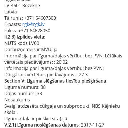
LV-4601 Rēzekne
Latvia
Tālrunis
: +371 64607300
E-pasts
:
rgk@rgk.lv
Fakss
: +371 64628050
II.2.3)
Izpildes vieta:
NUTS kods LV00
Darbuzņēmējs ir MVU:
jā
Informācija par līguma/daļas vērtību: bez PVN: Lētākais
vērtētais piedāvājums:
: 20.02
Informācija par līguma/daļas vērtību: bez PVN:
Dārgākais vērtētais piedāvājums:
: 27.3
Section
V:
Līguma slēgšanas tiesību piešķiršana
Līguma numurs
: 38
Daļas numurs
: 38
Nosaukums
Svaigi atdzesēta cūkgaļa un subprodukti NBS Kājnieku
skolai.
Līgums/daļa ir piešķirts(-a):
jā
V.2.1)
Līguma noslēgšanas datums
: 2017-11-27