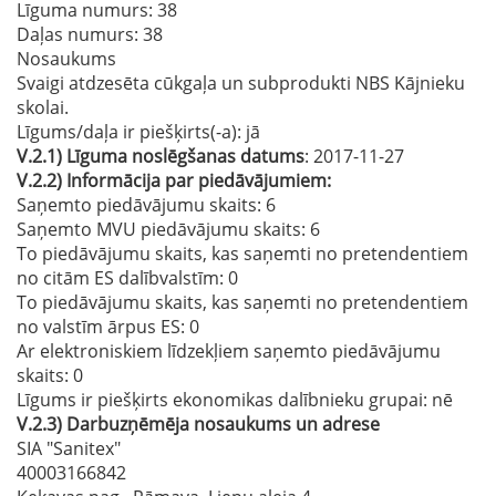
Līguma numurs
: 38
Daļas numurs
: 38
Nosaukums
Svaigi atdzesēta cūkgaļa un subprodukti NBS Kājnieku
skolai.
Līgums/daļa ir piešķirts(-a):
jā
V.2.1)
Līguma noslēgšanas datums
: 2017-11-27
V.2.2)
Informācija par piedāvājumiem:
Saņemto piedāvājumu skaits: 6
Saņemto MVU piedāvājumu skaits
: 6
To piedāvājumu skaits, kas saņemti no pretendentiem
no citām ES dalībvalstīm
: 0
To piedāvājumu skaits, kas saņemti no pretendentiem
no valstīm ārpus ES
: 0
Ar elektroniskiem līdzekļiem saņemto piedāvājumu
skaits
: 0
Līgums ir piešķirts ekonomikas dalībnieku grupai:
nē
V.2.3)
Darbuzņēmēja nosaukums un adrese
SIA "Sanitex"
40003166842