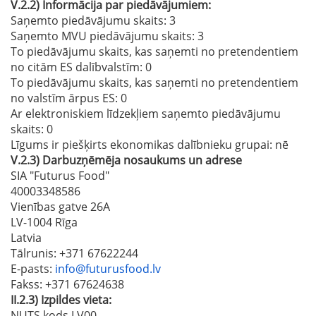
V.2.2)
Informācija par piedāvājumiem:
Saņemto piedāvājumu skaits: 3
Saņemto MVU piedāvājumu skaits
: 3
To piedāvājumu skaits, kas saņemti no pretendentiem
no citām ES dalībvalstīm
: 0
To piedāvājumu skaits, kas saņemti no pretendentiem
no valstīm ārpus ES
: 0
Ar elektroniskiem līdzekļiem saņemto piedāvājumu
skaits
: 0
Līgums ir piešķirts ekonomikas dalībnieku grupai:
nē
V.2.3)
Darbuzņēmēja nosaukums un adrese
SIA "Futurus Food"
40003348586
Vienības gatve 26A
LV-1004 Rīga
Latvia
Tālrunis
: +371 67622244
E-pasts
:
info@futurusfood.lv
Fakss
: +371 67624638
II.2.3)
Izpildes vieta:
NUTS kods LV00