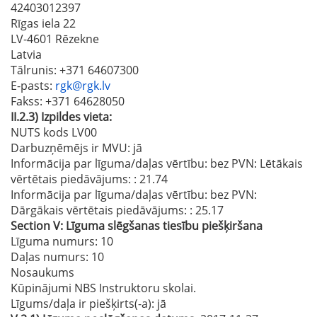
42403012397
Rīgas iela 22
LV-4601 Rēzekne
Latvia
Tālrunis
: +371 64607300
E-pasts
:
rgk@rgk.lv
Fakss
: +371 64628050
II.2.3)
Izpildes vieta:
NUTS kods LV00
Darbuzņēmējs ir MVU:
jā
Informācija par līguma/daļas vērtību: bez PVN: Lētākais
vērtētais piedāvājums:
: 21.74
Informācija par līguma/daļas vērtību: bez PVN:
Dārgākais vērtētais piedāvājums:
: 25.17
Section
V:
Līguma slēgšanas tiesību piešķiršana
Līguma numurs
: 10
Daļas numurs
: 10
Nosaukums
Kūpinājumi NBS Instruktoru skolai.
Līgums/daļa ir piešķirts(-a):
jā