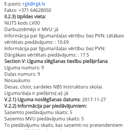
E-pasts
:
rgk@rgk.lv
Fakss
: +371 64628050
II.2.3)
Izpildes vieta:
NUTS kods LV00
Darbuzņēmējs ir MVU:
jā
Informācija par līguma/daļas vērtību: bez PVN: Lētākais
vērtētais piedāvājums:
: 10.69
Informācija par līguma/daļas vērtību: bez PVN:
Dārgākais vērtētais piedāvājums:
: 17.5
Section
V:
Līguma slēgšanas tiesību piešķiršana
Līguma numurs
: 9
Daļas numurs
: 9
Nosaukums
Desas, cīsiņi, sardeles NBS Instruktoru skolai.
Līgums/daļa ir piešķirts(-a):
jā
V.2.1)
Līguma noslēgšanas datums
: 2017-11-27
V.2.2)
Informācija par piedāvājumiem:
Saņemto piedāvājumu skaits: 5
Saņemto MVU piedāvājumu skaits
: 5
To piedāvājumu skaits, kas saņemti no pretendentiem