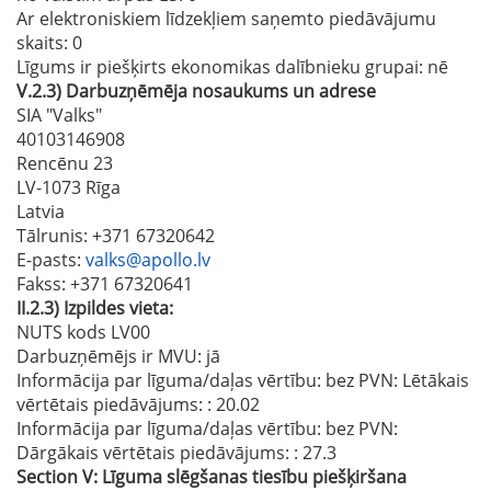
Ar elektroniskiem līdzekļiem saņemto piedāvājumu
skaits
: 0
Līgums ir piešķirts ekonomikas dalībnieku grupai:
nē
V.2.3)
Darbuzņēmēja nosaukums un adrese
SIA "Valks"
40103146908
Rencēnu 23
LV-1073 Rīga
Latvia
Tālrunis
: +371 67320642
E-pasts
:
valks@apollo.lv
Fakss
: +371 67320641
II.2.3)
Izpildes vieta:
NUTS kods LV00
Darbuzņēmējs ir MVU:
jā
Informācija par līguma/daļas vērtību: bez PVN: Lētākais
vērtētais piedāvājums:
: 20.02
Informācija par līguma/daļas vērtību: bez PVN:
Dārgākais vērtētais piedāvājums:
: 27.3
Section
V:
Līguma slēgšanas tiesību piešķiršana