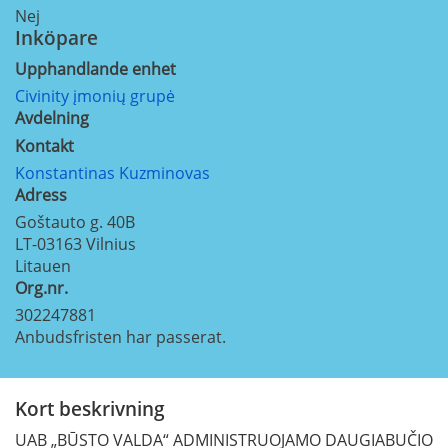
Nej
Inköpare
Upphandlande enhet
Civinity įmonių grupė
Avdelning
Kontakt
Konstantinas Kuzminovas
Adress
Goštauto g. 40B
LT-03163
Vilnius
Litauen
Org.nr.
302247881
Anbudsfristen har passerat.
Kort beskrivning
UAB „BŪSTO VALDA“ ADMINISTRUOJAMO DAUGIABUČIO