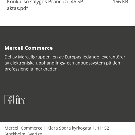
Konkurso salygos Prancuzu 45 SP -
166 KB
aktas.pdf
Mercell Commerce
Del av Mercellgruppen, en av Europas ledande leverantörer
av elektroniska upphandlings- och anbudssystem på den
professionella marknaden.
Mercell Commerce
|
Klara Södra kyrkogata 1
,
11152
Stockholm
,
Sverige