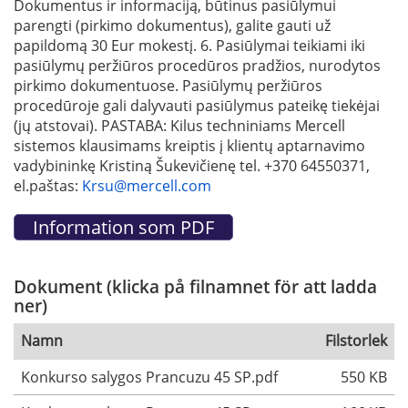
Dokumentus ir informaciją, būtinus pasiūlymui
parengti (pirkimo dokumentus), galite gauti už
papildomą 30 Eur mokestį. 6. Pasiūlymai teikiami iki
pasiūlymų peržiūros procedūros pradžios, nurodytos
pirkimo dokumentuose. Pasiūlymų peržiūros
procedūroje gali dalyvauti pasiūlymus pateikę tiekėjai
(jų atstovai). PASTABA: Kilus techniniams Mercell
sistemos klausimams kreiptis į klientų aptarnavimo
vadybininkę Kristiną Šukevičienę tel. +370 64550371,
el.paštas:
Krsu@mercell.com
Dokument (klicka på filnamnet för att ladda
ner)
Namn
Filstorlek
Konkurso salygos Prancuzu 45 SP.pdf
550 KB