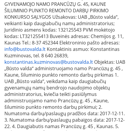
GYVENAMOJO NAMO PRANCŪZŲ G. 45, KAUNE
ŠILUMINIO PUNKTO REMONTO DARBŲ PIRKIMO
KONKURSO SĄLYGOS Užsakovas: UAB „Būsto valda“,
veikianti kaip daugiabučių namų administratorius;
Juridinio asmens kodas: 132125543 PVM mokėtojo
kodas: LT321255413 Buveinės adresas: Chemijos g. 11,
Kaunas Tel.: 8-37 452344 Elektroninio pašto adresas:
info@bustovalda.lt
Kontaktinis asmuo: Konstantinas
Kuzminovas, tel. 8 640 26839,
konstantinas.kuzminovas@bustovalda.lt
Objektas: UAB
„Būsto valda“ administruojamo namo Prancūzų g. 45 ,
Kaune, šiluminio punkto remonto darbų pirkimas 1.
UAB „Būsto valda“, veikdama kaip daugiabučių
gyvenamųjų namų bendrojo naudojimo objektų
administratorius, kviečia teikti pasiūlymus
administruojamo namo Prancūzų g. 45 , Kaune,
šiluminio punkto remonto darbų pirkimui; 2.
Numatoma darbų/paslaugų pradžios data: 2017-12-11.
3. Numatoma darbų/paslaugų pabaigos data: 2017-12-
22. 4. Daugiabutis namas Prancūzų g. 45 , Kaunas. 5.