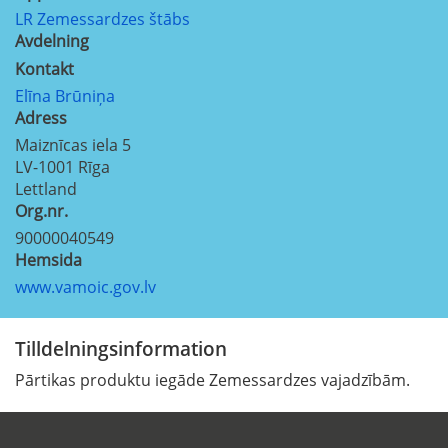
LR Zemessardzes štābs
Avdelning
Kontakt
Elīna Brūniņa
Adress
Maiznīcas iela 5
LV-1001
Rīga
Lettland
Org.nr.
90000040549
Hemsida
www.vamoic.gov.lv
Tilldelningsinformation
Pārtikas produktu iegāde Zemessardzes vajadzībām.