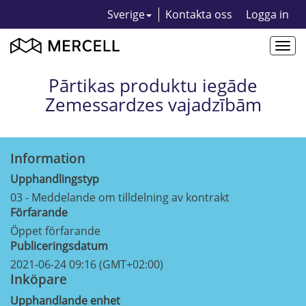
Sverige
Kontakta oss
Logga in
Togg
navi
Pārtikas produktu iegāde
Zemessardzes vajadzībām
Information
Upphandlingstyp
03 - Meddelande om tilldelning av kontrakt
Förfarande
Öppet förfarande
Publiceringsdatum
2021-06-24 09:16 (GMT+02:00)
Inköpare
Upphandlande enhet