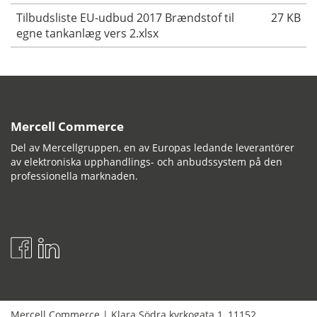
Tilbudsliste EU-udbud 2017 Brændstof til
27 KB
egne tankanlæg vers 2.xlsx
Mercell Commerce
Del av Mercellgruppen, en av Europas ledande leverantörer
av elektroniska upphandlings- och anbudssystem på den
professionella marknaden.
Mercell Commerce
|
Klara Södra kyrkogata 1
,
11152