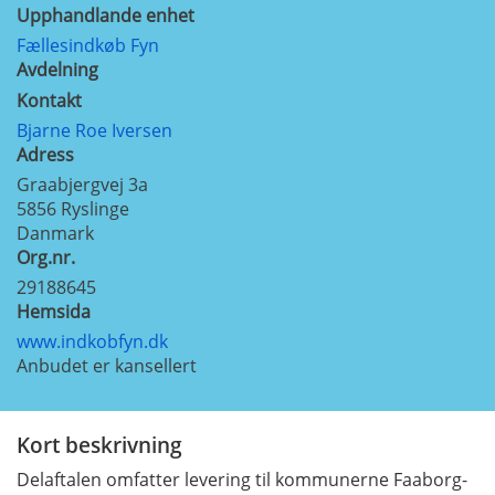
Upphandlande enhet
Fællesindkøb Fyn
Avdelning
Kontakt
Bjarne Roe Iversen
Adress
Graabjergvej 3a
5856
Ryslinge
Danmark
Org.nr.
29188645
Hemsida
www.indkobfyn.dk
Anbudet er kansellert
Kort beskrivning
Delaftalen omfatter levering til kommunerne Faaborg-