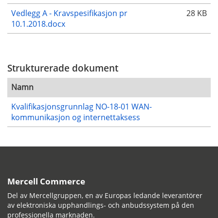
Vedlegg A - Kravspesifikasjon pr
28 KB
10.1.2018.docx
Strukturerade dokument
Namn
Kvalifikasjonsgrunnlag NO-18-01 WAN-
kommunikasjon og internettaksess
Mercell Commerce
Del av Mercellgruppen, en av Europas ledande leverantörer
av elektroniska upphandlings- och anbudssystem på den
professionella marknaden.