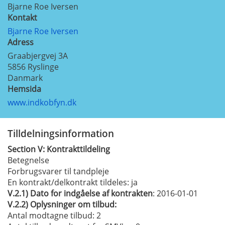
Bjarne Roe Iversen
Kontakt
Bjarne Roe Iversen
Adress
Graabjergvej 3A
5856
Ryslinge
Danmark
Hemsida
www.indkobfyn.dk
Tilldelningsinformation
Section
V:
Kontrakttildeling
Betegnelse
Forbrugsvarer til tandpleje
En kontrakt/delkontrakt tildeles:
ja
V.2.1)
Dato for indgåelse af kontrakten
: 2016-01-01
V.2.2)
Oplysninger om tilbud:
Antal modtagne tilbud: 2