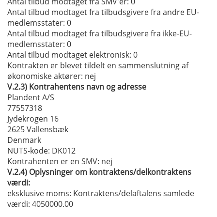
Antal tilbud modtaget fra SMV'er
: 0
Antal tilbud modtaget fra tilbudsgivere fra andre EU-
medlemsstater
: 0
Antal tilbud modtaget fra tilbudsgivere fra ikke-EU-
medlemsstater
: 0
Antal tilbud modtaget elektronisk
: 0
Kontrakten er blevet tildelt en sammenslutning af
økonomiske aktører:
nej
V.2.3)
Kontrahentens navn og adresse
Plandent A/S
77557318
Jydekrogen 16
2625 Vallensbæk
Denmark
NUTS-kode
: DK012
Kontrahenten er en SMV:
nej
V.2.4)
Oplysninger om kontraktens/delkontraktens
værdi:
eksklusive moms:
Kontraktens/delaftalens samlede
værdi: 4050000.00