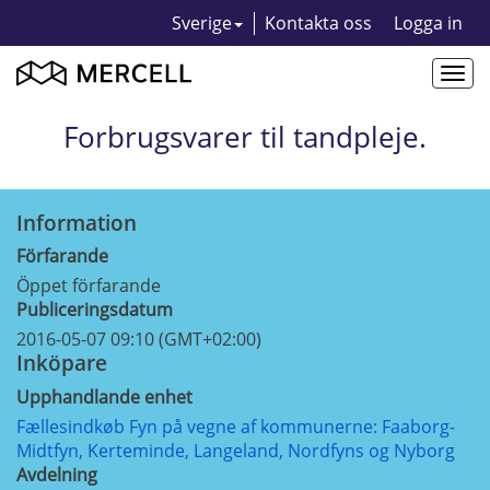
Sverige
Kontakta oss
Logga in
Togg
navi
Forbrugsvarer til tandpleje.
Information
Förfarande
Öppet förfarande
Publiceringsdatum
2016-05-07 09:10 (GMT+02:00)
Inköpare
Upphandlande enhet
Fællesindkøb Fyn på vegne af kommunerne: Faaborg-
Midtfyn, Kerteminde, Langeland, Nordfyns og Nyborg
Avdelning