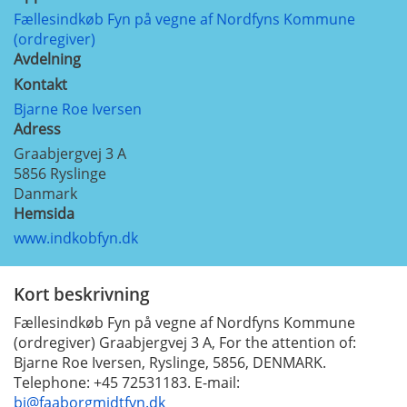
Fællesindkøb Fyn på vegne af Nordfyns Kommune
(ordregiver)
Avdelning
Kontakt
Bjarne Roe Iversen
Adress
Graabjergvej 3 A
5856
Ryslinge
Danmark
Hemsida
www.indkobfyn.dk
Kort beskrivning
Fællesindkøb Fyn på vegne af Nordfyns Kommune
(ordregiver) Graabjergvej 3 A, For the attention of:
Bjarne Roe Iversen, Ryslinge, 5856, DENMARK.
Telephone: +45 72531183. E-mail:
bi@faaborgmidtfyn.dk