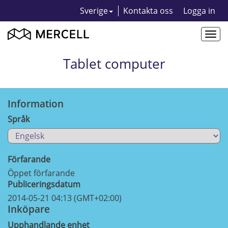
Sverige
Kontakta oss
Logga in
Togg
navi
Tablet computer
Information
Språk
Förfarande
Öppet förfarande
Publiceringsdatum
2014-05-21 04:13 (GMT+02:00)
Inköpare
Upphandlande enhet