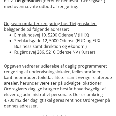
bistå
Tietgenskolen
(herefter benævnt “Ordregiver”)
med ovennævnte udbud af rengøring.
Opgaven omfatter rengøring hos Tietgenskolen
beliggende på følgende adresser:
Elmelundsvej 10, 5200 Odense V (HHX)
Seebladsgade 12, 5000 Odense (EUD og EUX
Business samt direktion og økonomi)
Rugårdsvej 286, 5210 Odense NV (Kurser)
Opgaven vedrører udførelse af daglig programmeret
rengøring af undervisningslokaler, fællesområder,
kantineområder, toiletfaciliteter samt øvrige relaterede
arealer, herunder værelser på udvalgte lokationer.
Ordregivers daglige brugere består hovedsageligt af
elever og administrativt personale. Der er omkring
4.700 m2 der dagligt skal gøres rent hos Ordregiver på
dennes adresser.