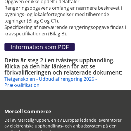
Opgaven er ikke opdelt i delaftaler.
Rengøringsopgavens omfang er nærmere beskrevet i
bygnings- og lokalefortegnelser med tilhørende
tegninger (Bilag C og C1).
Specificering af nærværende rengøringsopgave findes i
kravspecifikationen (Bilag B).
Detta är steg 2 i en tvåstegs upphandling.
Klicka på den här länken för att se
förkvalificeringen och relaterade dokument:
Tietgenskolen - Udbud af rengøring 2026 -
Prækvalifikation
Mercell Commerce
Del av Mercellgruppen, en av Europas ledande leverantörer
av elektroniska upphandlings- och anbudssystem på den