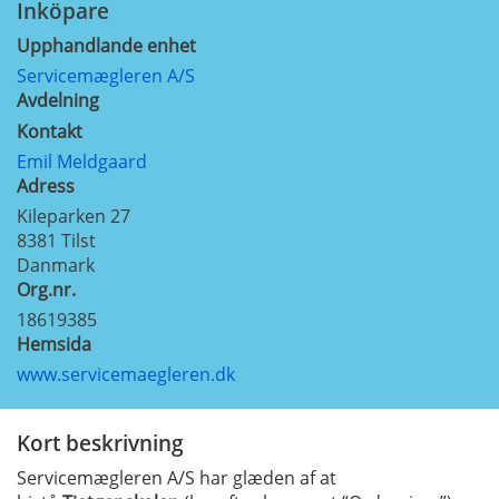
Inköpare
Upphandlande enhet
Servicemægleren A/S
Avdelning
Kontakt
Emil Meldgaard
Adress
Kileparken 27
8381
Tilst
Danmark
Org.nr.
18619385
Hemsida
www.servicemaegleren.dk
Kort beskrivning
Servicemægleren A/S har glæden af at