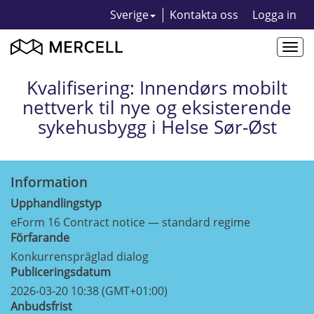
Sverige
Kontakta oss
Logga in
Togg
navi
Kvalifisering: Innendørs mobilt
nettverk til nye og eksisterende
sykehusbygg i Helse Sør-Øst
Information
Upphandlingstyp
eForm 16 Contract notice — standard regime
Förfarande
Konkurrenspräglad dialog
Publiceringsdatum
2026-03-20 10:38 (GMT+01:00)
Anbudsfrist