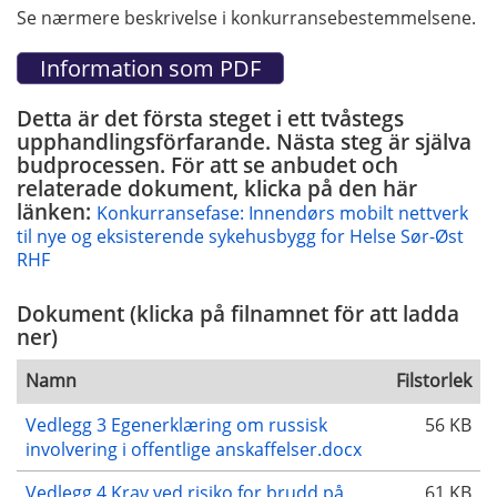
Se nærmere beskrivelse i konkurransebestemmelsene.
Detta är det första steget i ett tvåstegs
upphandlingsförfarande. Nästa steg är själva
budprocessen. För att se anbudet och
relaterade dokument, klicka på den här
länken:
Konkurransefase: Innendørs mobilt nettverk
til nye og eksisterende sykehusbygg for Helse Sør-Øst
RHF
Dokument (klicka på filnamnet för att ladda
ner)
Namn
Filstorlek
Vedlegg 3 Egenerklæring om russisk
56 KB
involvering i offentlige anskaffelser.docx
Vedlegg 4 Krav ved risiko for brudd på
61 KB