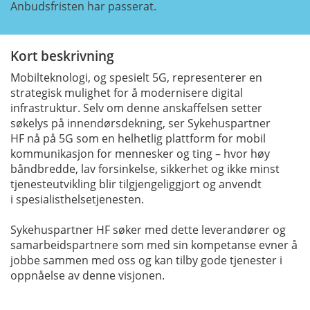
Anbudsfristen har passerat.
Kort beskrivning
Mobilteknologi, og spesielt 5G, representerer en
strategisk mulighet for å modernisere digital
infrastruktur.
Selv om denne anskaffelsen setter
søkelys på innendørsdekning, ser
Sykehuspartner
HF
nå på 5G som en helhetlig plattform for mobil
kommunikasjon
for mennesker og ting – hvor høy
båndbredde, lav forsinkelse,
sikkerhet og ikke minst
tjenesteutvikling
blir tilgjengeliggjort og anvendt
i
spesialisthelsetjenesten.
Sykehuspartner HF søker
med dette
leverandører og
samarbeidspartnere som med sin kompetanse evner å
jobbe sammen med oss
og
kan
tilby gode tjenester
i
oppnåelse av denne visjonen.