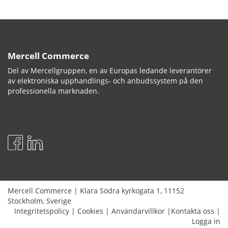
Mercell Commerce
Del av Mercellgruppen, en av Europas ledande leverantörer
av elektroniska upphandlings- och anbudssystem på den
professionella marknaden.
Mercell Commerce
|
Klara Södra kyrkogata 1
,
11152
Stockholm
,
Sverige
Integritetspolicy
|
Cookies
|
Användarvillkor
|
Kontakta oss
|
Logga in