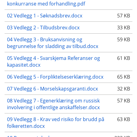
konkurranse med forhandling.pdf
02 Vedlegg 1 - Søknadsbrev.docx
57 KB
03 Vedlegg 2 - Tilbudsbrev.docx
33 KB
04 Vedlegg 3 - Bruksanvisning og
59 KB
begrunnelse for sladding av tilbud.docx
05 Vedlegg 4 - Svarskjema Referanser og
61 KB
kapasitet.docx
06 Vedlegg 5 - Forpliktelseserklæring.docx
65 KB
07 Vedlegg 6 - Morselskapsgaranti.docx
32 KB
08 Vedlegg 7 - Egenerklæring om russisk
57 KB
involvering i offentlige anskaffelser.docx
09 Vedlegg 8 - Krav ved risiko for brudd på
63 KB
folkeretten.docx