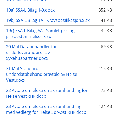
19a) SSA-L Bilag 1-9.docx
352 KB
19b) SSA-L Bilag 1A - Kravspesifikasjon.xlsx
41 KB
19c) SSA-L Bilag 6A - Samlet pris og
32 KB
prisbestemmelser.xlsx
20 Mal Databehandler for
69 KB
underleverandører av
Sykehuspartner.docx
21 Mal Standard
113 KB
underdatabehandleravtale av Helse
Vest.docx
22 Avtale om elektronisk samhandling for
73 KB
Helse Vest RHF.docx
23 Avtale om elektronisk samhandling
124 KB
med vedlegg for Helse Sør-Øst RHF.docx