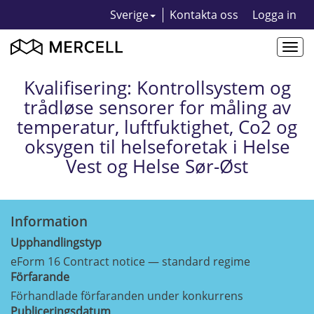
Sverige
Kontakta oss
Logga in
Togg
navi
Kvalifisering: Kontrollsystem og
trådløse sensorer for måling av
temperatur, luftfuktighet, Co2 og
oksygen til helseforetak i Helse
Vest og Helse Sør-Øst
Information
Upphandlingstyp
eForm 16 Contract notice — standard regime
Förfarande
Förhandlade förfaranden under konkurrens
Publiceringsdatum