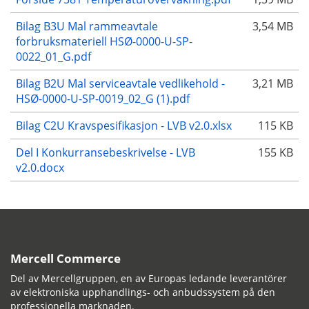
Bilag B3U Mal rammeavtale
3,54 MB
forbruksmateriell HSØ-0000-U-SP-
0022_01_G.pdf
Bilag B2U Mal serviceavtale vedlikehold -
3,21 MB
HSØ-0000-U-SP-0019_02_G (1).pdf
Bilag C2U Kravspesifikasjon - LVB v2.0.xlsx
115 KB
Del I Konkurransebeskrivelse - LVB
155 KB
v2.0.docx
Mercell Commerce
Del av Mercellgruppen, en av Europas ledande leverantörer
av elektroniska upphandlings- och anbudssystem på den
professionella marknaden.