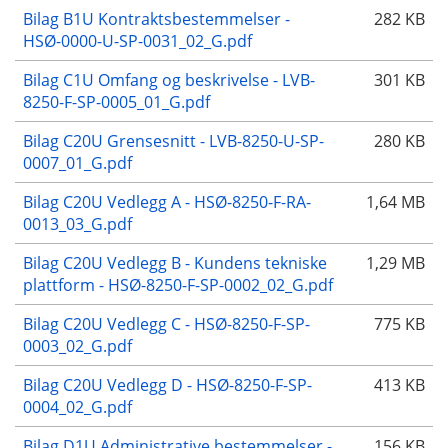
Bilag B1U Kontraktsbestemmelser -
282 KB
HSØ-0000-U-SP-0031_02_G.pdf
Bilag C1U Omfang og beskrivelse - LVB-
301 KB
8250-F-SP-0005_01_G.pdf
Bilag C20U Grensesnitt - LVB-8250-U-SP-
280 KB
0007_01_G.pdf
Bilag C20U Vedlegg A - HSØ-8250-F-RA-
1,64 MB
0013_03_G.pdf
Bilag C20U Vedlegg B - Kundens tekniske
1,29 MB
plattform - HSØ-8250-F-SP-0002_02_G.pdf
Bilag C20U Vedlegg C - HSØ-8250-F-SP-
775 KB
0003_02_G.pdf
Bilag C20U Vedlegg D - HSØ-8250-F-SP-
413 KB
0004_02_G.pdf
Bilag D1U Administrative bestemmelser -
156 KB