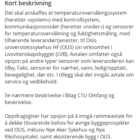
Kort beskrivning
Det skal anskaffes et temperaturovervåkingssystem
(heretter «system») med kontrollsystem,
kommunikasjonsnoder (heretter «noder») og sensorer
for temperaturovervåkning og fuktighetsmåling, med
tilhørende leverandørtjenester, til Oslo
universitetssykehus HF (OUS) sin virksomhet i
Livsvitenskapsbygget (LVB). Avtalen omfatter også
opsjon på andre typer sensorer som leverandøren kan
tilby, f.eks. sensorer for nærhet, vann, ledig/opptatt,
bevegelighet, dør etc. I tillegg skal det inngås avtale om
service og vedlikehold.
Se nærmere beskrivelse i Bilag C1U Omfang og
beskrivelse.
Oppdragsgiver har opsjon på å inngå rammeavtale for
å dekke tilsvarende behov for øvrige byggeprosjekter
ved OUS, inklusiv Nye Aker Sykehus og Nye
Rikshospitalet, samt eksisterende bygg i OUS.