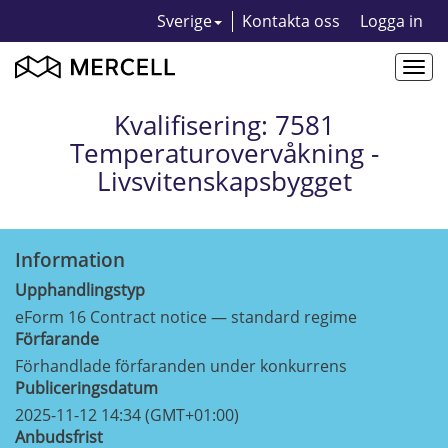
Sverige
Kontakta oss
Logga in
Togg
navi
Kvalifisering: 7581
Temperaturovervåkning -
Livsvitenskapsbygget
Information
Upphandlingstyp
eForm 16 Contract notice — standard regime
Förfarande
Förhandlade förfaranden under konkurrens
Publiceringsdatum
2025-11-12 14:34 (GMT+01:00)
Anbudsfrist