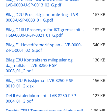
LVB-0000-U-SP-0013_02_G.pdf
Bilag D2U Prosjektgjennomføring - LVB-
167 KB
0000-U-SP-0033_01_G.pdf
Bilag D16U Prosedyre for IKT-grensesnitt -
182 KB
HSØ-0000-U-SP-0021_01_G.pdf
Bilag E1 Hovedfremdriftsplan - LVB-0000-
540 KB
Z-PL-0001_02_G.pdf
Bilag E3U Kontraktens milepæler og
130 KB
dagmulkter - LVB-8250-F-SP-
0008_01_G.pdf
Bilag F2U Prisskjema - LVB-8250-F-SP-
156 KB
0010_01_G.xlsx
Del II Avtaledokument - LVB-8250-F-SP-
127 KB
0004_01_G.pdf
Forside 7581 Temperaturovervåkning.pdf
1,39 MB