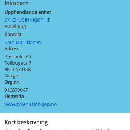
Inköpare
Upphandlande enhet
SYKEHUSINNKJØP HF
Avdelning
Kontakt
Kate-Mari Hagen
Adress
Postboks 40
Tollbugata 7
9811
VADSØ
Norge
Org.nr.
916879067
Hemsida
www.sykehusinnkjop.no
Kort beskrivning