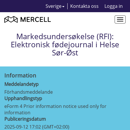
Sverige
Kontakta oss
Logga in
Togg
navi
Markedsundersøkelse (RFI):
Elektronisk fødejournal i Helse
Sør-Øst
Information
Meddelandetyp
Förhandsmeddelande
Upphandlingstyp
eForm 4 Prior information notice used only for
information
Publiceringsdatum
2025-09-12 17:02 (GMT+02:00)