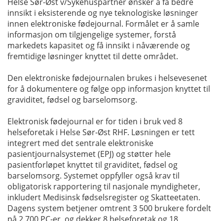
Helse Sør-Øst v/Sykehuspartner ønsker å få bedre
innsikt i eksisterende og nye teknologiske løsninger
innen elektroniske fødejournal. Formålet er å samle
informasjon om tilgjengelige systemer, forstå
markedets kapasitet og få innsikt i nåværende og
fremtidige løsninger knyttet til dette området.
Den elektroniske fødejournalen brukes i helsevesenet
for å dokumentere og følge opp informasjon knyttet til
graviditet, fødsel og barselomsorg.
Elektronisk fødejournal er for tiden i bruk ved 8
helseforetak i Helse Sør-Øst RHF. Løsningen er tett
integrert med det sentrale elektroniske
pasientjournalsystemet (EPJ) og støtter hele
pasientforløpet knyttet til graviditet, fødsel og
barselomsorg. Systemet oppfyller også krav til
obligatorisk rapportering til nasjonale myndigheter,
inkludert Medisinsk fødselsregister og Skatteetaten.
Dagens system betjener omtrent 3 500 brukere fordelt
på 2 700 PC-er, og dekker 8 helseforetak og 18