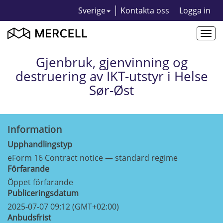
Sverige
Kontakta oss
Logga in
Togg
navi
Gjenbruk, gjenvinning og
destruering av IKT-utstyr i Helse
Sør-Øst
Information
Upphandlingstyp
eForm 16 Contract notice — standard regime
Förfarande
Öppet förfarande
Publiceringsdatum
2025-07-07 09:12 (GMT+02:00)
Anbudsfrist