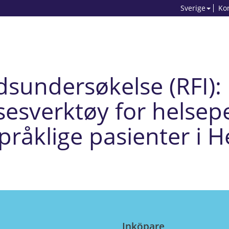
Sverige
Ko
sundersøkelse (RFI): D
sesverktøy for helsep
pråklige pasienter i H
Inköpare