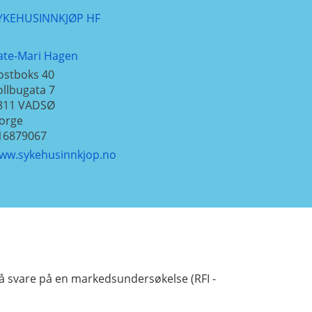
YKEHUSINNKJØP HF
ate-Mari Hagen
ostboks 40
ollbugata 7
811
VADSØ
orge
16879067
ww.sykehusinnkjop.no
il å svare på en markedsundersøkelse (RFI -