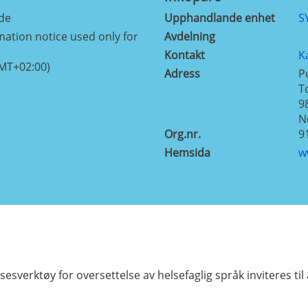
de
Upphandlande enhet
S
mation notice used only for
Avdelning
Kontakt
K
GMT+02:00)
Adress
P
T
9
N
Org.nr.
9
Hemsida
w
sesverktøy for oversettelse av helsefaglig språk inviteres t