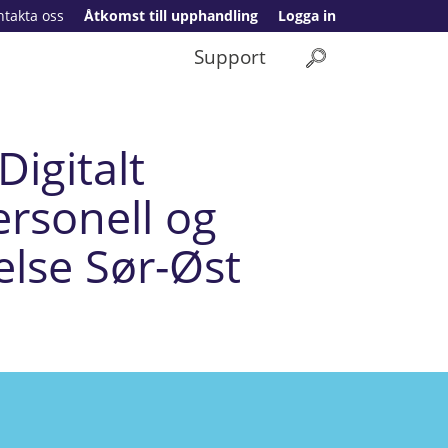
ntakta oss
Åtkomst till upphandling
Logga in
Support
igitalt
ersonell og
else Sør-Øst