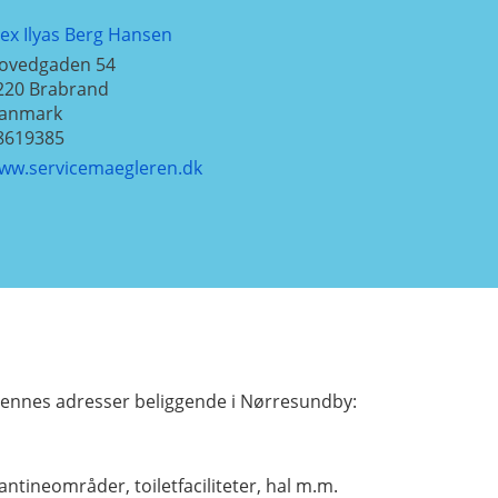
lex Ilyas Berg Hansen
ovedgaden 54
220
Brabrand
anmark
8619385
ww.servicemaegleren.dk
ennes adresser beliggende i Nørresundby:
tineområder, toiletfaciliteter, hal m.m.