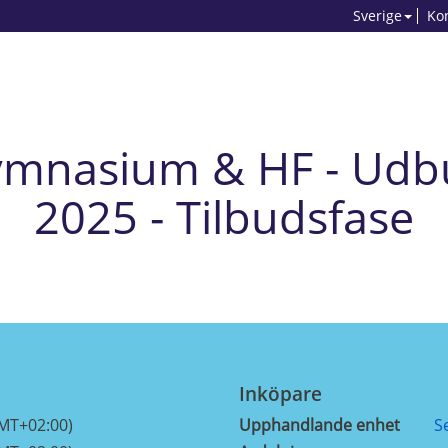
Sverige
Ko
mnasium & HF - Udbud
2025 - Tilbudsfase
Inköpare
GMT+02:00)
Upphandlande enhet
S