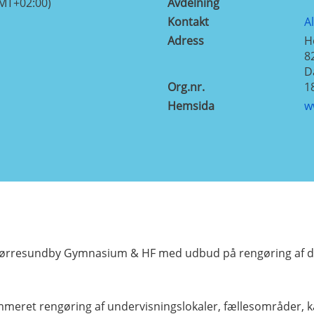
GMT+02:00)
Avdelning
Kontakt
A
Adress
H
8
D
Org.nr.
1
Hemsida
w
 Nørresundby Gymnasium & HF med udbud på rengøring af d
eret rengøring af undervisningslokaler, fællesområder, kan