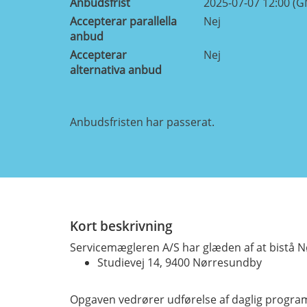
Anbudsfrist
2025-07-07 12:00 (
Accepterar parallella
Nej
anbud
Accepterar
Nej
alternativa anbud
Anbudsfristen har passerat.
Kort beskrivning
Servicemægleren A/S har glæden af at bistå
Studievej 14, 9400 Nørresundby
Opgaven vedrører udførelse af daglig programm