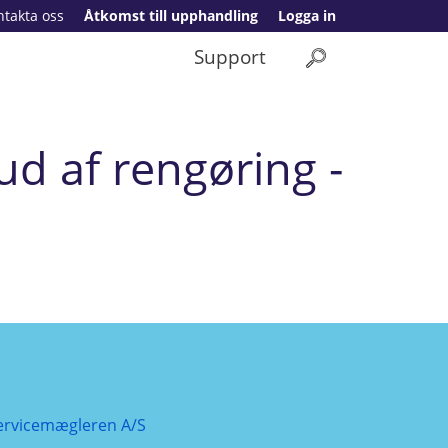
ntakta oss
Åtkomst till upphandling
Logga in
Support
 af rengøring -
ervicemægleren A/S