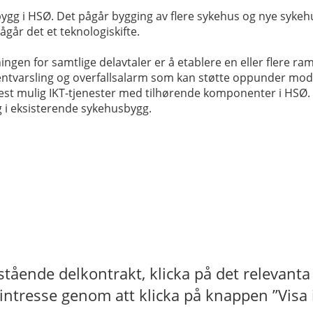
gg i HSØ. Det pågår bygging av flere sykehus og nye sykehu
pågår det et teknologiskifte.
gen for samtlige delavtaler er å etablere en eller flere ram
entvarsling og overfallsalarm som kan støtte oppunder mode
lest mulig IKT-tjenester med tilhørende komponenter i HSØ. F
g i eksisterende sykehusbygg.
anstående delkontrakt, klicka på det relevanta
intresse genom att klicka på knappen ”Visa 