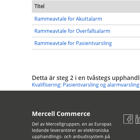
Titel
Rammeavtale for Akuttalarm
Rammeavtale for Overfallsalarm
Rammeavtale for Pasientvarsling
Detta är steg 2 i en tvåstegs upphandl
Kvalifisering: Pasientvarsling og alarmvarslin
Mercell Commerce
Del av Mercellgruppen, en av Europas
ledande leverantörer av elektroniska
upphandlings- och anbudssystem på