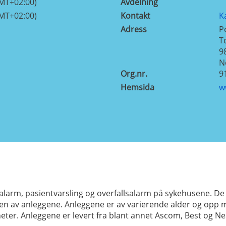
GMT+02:00)
Avdelning
GMT+02:00)
Kontakt
K
Adress
P
T
9
N
Org.nr.
9
Hemsida
w
uttalarm, pasientvarsling og overfallsalarm på sykehusene. De
en av anleggene. Anleggene er av varierende alder og opp mo
ter. Anleggene er levert fra blant annet Ascom, Best og Nes