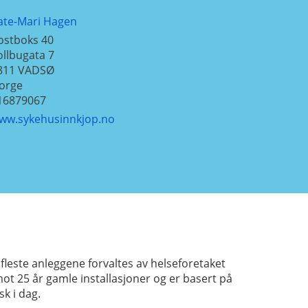
ate-Mari Hagen
ostboks 40
ollbugata 7
811
VADSØ
orge
16879067
ww.sykehusinnkjop.no
 fleste anleggene forvaltes av helseforetaket
t 25 år gamle installasjoner og er basert på
k i dag.