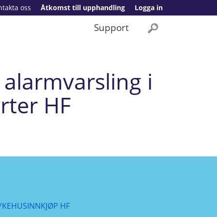
ntakta oss
Åtkomst till upphandling
Logga in
Support
alarmvarsling i
rter HF
YKEHUSINNKJØP HF