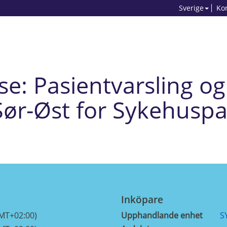
Sverige
Ko
e: Pasientvarsling og 
Sør-Øst for Sykehuspa
Inköpare
GMT+02:00)
Upphandlande enhet
S