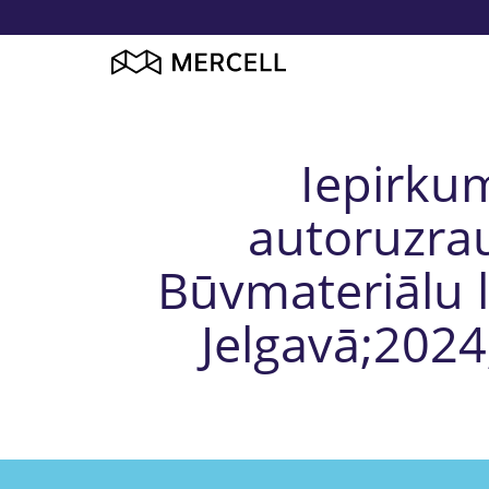
Iepirku
autoruzra
Būvmateriālu l
Jelgavā;2024,