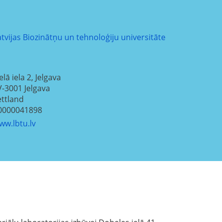
atvijas Biozinātņu un tehnoloģiju universitāte
elā iela 2, Jelgava
V-3001
Jelgava
ettland
0000041898
ww.lbtu.lv