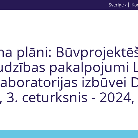
Sverige
Ko
ma plāni: Būvprojektē
udzības pakalpojumi
aboratorijas izbūvei D
 3. ceturksnis - 2024,