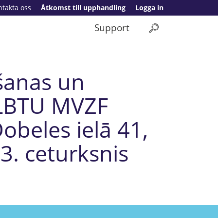
ntakta oss
Åtkomst till upphandling
Logga in
Support
šanas un
 LBTU MVZF
obeles ielā 41,
 3. ceturksnis