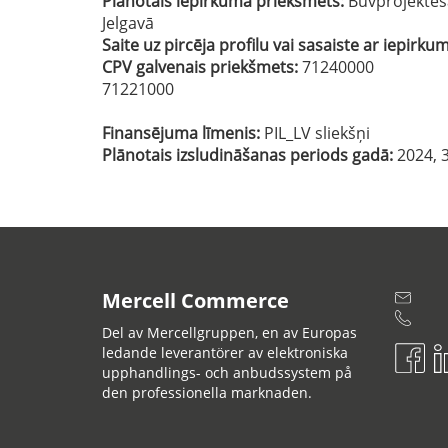
Plānotais iepirkuma priekšmets:
Būvprojektēš
Jelgavā
Saite uz pircēja profilu vai sasaiste ar iepirku
CPV galvenais priekšmets:
71240000
71221000
Finansējuma līmenis:
PIL_LV sliekšņi
Plānotais izsludināšanas periods gadā:
2024, 3
Mercell Commerce
Del av Mercellgruppen, en av Europas
ledande leverantörer av elektroniska
upphandlings- och anbudssystem på
den professionella marknaden.