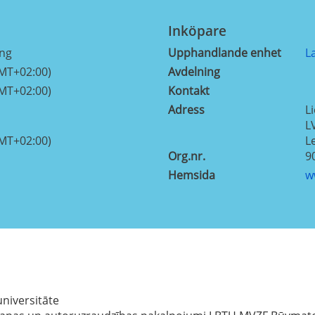
Inköpare
ing
Upphandlande enhet
L
GMT+02:00)
Avdelning
GMT+02:00)
Kontakt
Adress
Li
L
GMT+02:00)
L
Org.nr.
9
Hemsida
w
universitāte