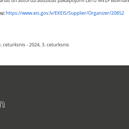
anas un autoruzraudzības pakalpojumi LBTU MVZF Būvmateriā
mu:
https://www.eis.gov.lv/EKEIS/Supplier/Organizer/20852
. ceturksnis - 2024, 3. ceturksnis